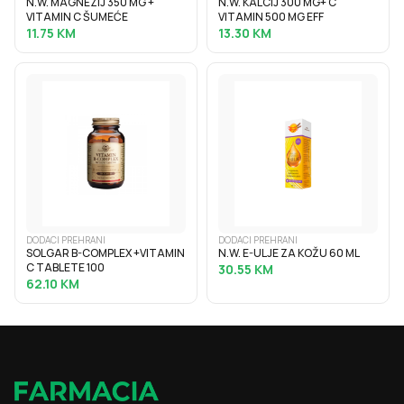
N.W. MAGNEZIJ 350 MG +
N.W. KALCIJ 300 MG+ C
VITAMIN C ŠUMEĆE
VITAMIN 500 MG EFF
11.75
KM
13.30
KM
DODACI PREHRANI
DODACI PREHRANI
SOLGAR B-COMPLEX +VITAMIN
N.W. E-ULJE ZA KOŽU 60 ML
C TABLETE 100
30.55
KM
62.10
KM