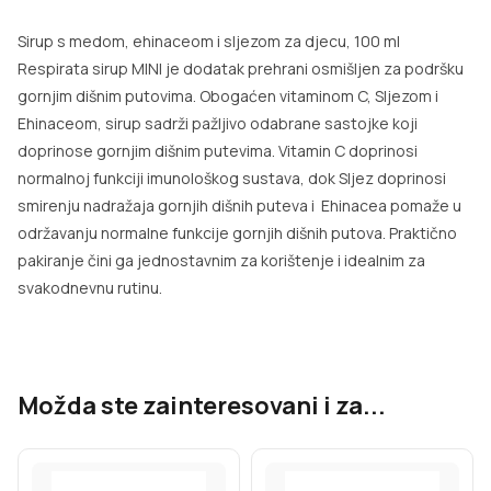
Sirup s medom, ehinaceom i sljezom za djecu, 100 ml
Respirata sirup MINI je dodatak prehrani osmišljen za podršku
gornjim dišnim putovima. Obogaćen vitaminom C, Sljezom i
Ehinaceom, sirup sadrži pažljivo odabrane sastojke koji
doprinose gornjim dišnim putevima. Vitamin C
doprinosi
normalnoj funkciji imunološkog sustava
, dok Sljez doprinosi
smirenju nadražaja gornjih dišnih puteva i Ehinacea pomaže u
održavanju normalne funkcije gornjih dišnih putova. Praktično
pakiranje čini ga jednostavnim za korištenje i idealnim za
svakodnevnu rutinu.
Možda ste zainteresovani i za...