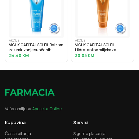
AKCIJE
AKCIJE
VICHY CAPITAL SOLEIL Balzam
VICHY CAPITAL SOLEIL
za umirivanje sunčanih
Hidratantno mlijeko za
opeklina, 100 ml
samotamnjenje, 100 ml
24.40
KM
30.05
KM
Vaša omiljena
Apoteka Online
Kupovina
Servisi
Česta pitanja
Sigurno plaćanje