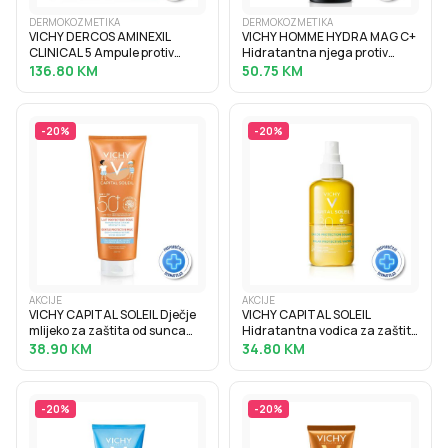
DERMOKOZMETIKA
DERMOKOZMETIKA
VICHY DERCOS AMINEXIL
VICHY HOMME HYDRA MAG C+
CLINICAL 5 Ampule protiv
Hidratantna njega protiv
ispadanja kose za žene 21x6
znakova umora za lice i
136.80
KM
50.75
KM
ml
područje oko očiju, 50 ml
-
20
%
-
20
%
AKCIJE
AKCIJE
VICHY CAPITAL SOLEIL Dječje
VICHY CAPITAL SOLEIL
mlijeko za zaštita od sunca
Hidratantna vodica za zaštitu
SPF50+, 300 ml
od sunca SPF30, 200 ml
38.90
KM
34.80
KM
-
20
%
-
20
%