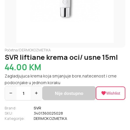
Početna
/
DERMOKOZMETIKA
SVR liftiane krema oci/ usne 15ml
44.00
KM
Zagladjujuca krema koja smjanjuje bore,natecenost i crne
podocnjake u jednom koraku
−
1
+
Nije dostupno
Wishlist
Brand:
SVR
SKU:
3401360025028
Kategorije:
DERMOKOZMETIKA