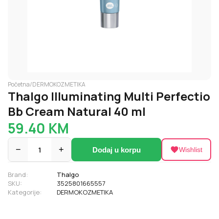
Početna
/
DERMOKOZMETIKA
Thalgo Illuminating Multi Perfectio
Bb Cream Natural 40 ml
59.40
KM
−
1
+
Dodaj u korpu
Wishlist
Brand:
Thalgo
SKU:
3525801665557
Kategorije:
DERMOKOZMETIKA