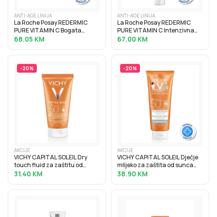
ANTI-AGE LINIJA
ANTI-AGE LINIJA
La Roche Posay REDERMIC
La Roche Posay REDERMIC
PURE VITAMIN C Bogata
PURE VITAMIN C Intenzivna
krema za korekciju bora i
krema protiv bora za osjetljivu
68.05
KM
67.00
KM
punoću suhe kože, 40 ml
kožu oko očiju, 15 ml
-
20
%
-
20
%
AKCIJE
AKCIJE
VICHY CAPITAL SOLEIL Dry
VICHY CAPITAL SOLEIL Dječje
touch fluid za zaštitu od
mlijeko za zaštita od sunca
sunca protiv masnoga sjaja
SPF50+, 300 ml
31.40
KM
38.90
KM
SPF50, 50 ml