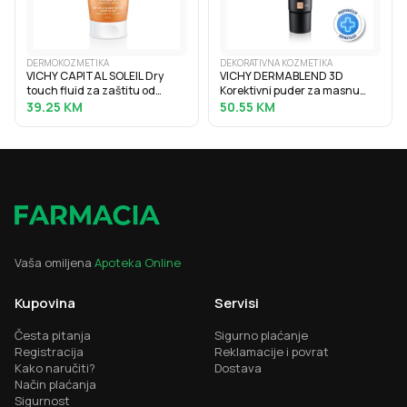
DERMOKOZMETIKA
DEKORATIVNA KOZMETIKA
VICHY CAPITAL SOLEIL Dry
VICHY DERMABLEND 3D
touch fluid za zaštitu od
Korektivni puder za masnu
sunca protiv masnoga sjaja
kožu sklonu aknama s visokim
39.25
KM
50.55
KM
SPF50, 50 ml
stupnjem prekrivanja, 30 ml, 15
Opal
Vaša omiljena
Apoteka Online
Kupovina
Servisi
Česta pitanja
Sigurno plaćanje
Registracija
Reklamacije i povrat
Kako naručiti?
Dostava
Način plaćanja
Sigurnost