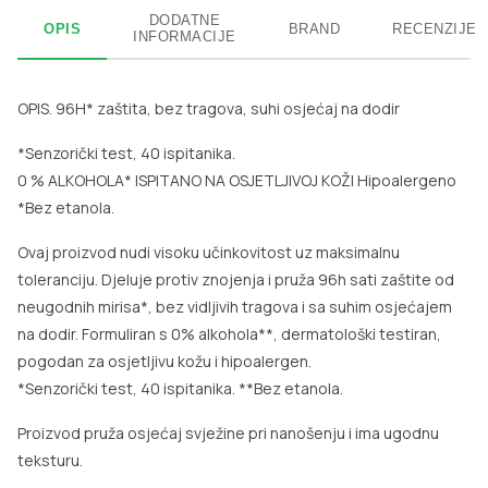
DODATNE
OPIS
BRAND
RECENZIJE
INFORMACIJE
OPIS. 96H* zaštita, bez tragova, suhi osjećaj na dodir
*Senzorički test, 40 ispitanika.
0 % ALKOHOLA*
ISPITANO NA OSJETLJIVOJ KOŽI
Hipoalergeno
*Bez etanola.
Ovaj proizvod nudi visoku učinkovitost uz maksimalnu
toleranciju. Djeluje protiv znojenja i pruža 96h sati zaštite od
neugodnih mirisa*, bez vidljivih tragova i sa suhim osjećajem
na dodir. Formuliran s 0% alkohola**, dermatološki testiran,
pogodan za osjetljivu kožu i hipoalergen.
*Senzorički test, 40 ispitanika.
**Bez etanola.
Proizvod pruža osjećaj svježine pri nanošenju i ima ugodnu
teksturu.