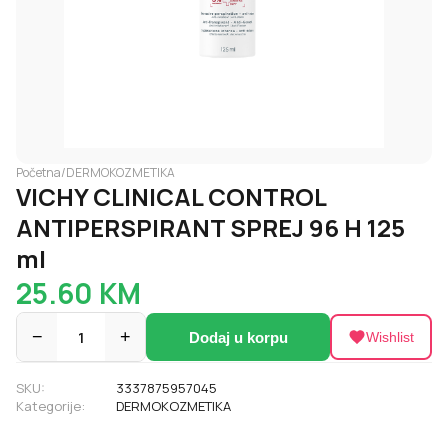
Početna
/
DERMOKOZMETIKA
VICHY CLINICAL CONTROL
ANTIPERSPIRANT SPREJ 96 H 125
ml
25.60
KM
−
1
+
Dodaj u korpu
Wishlist
SKU:
3337875957045
Kategorije:
DERMOKOZMETIKA