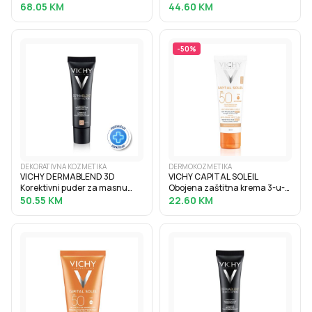
krema za korekciju bora i
masnog sjaja SPF50+, 50 ml
68.05
KM
44.60
KM
punoću suhe kože, 40 ml
-
50
%
DEKORATIVNA KOZMETIKA
DERMOKOZMETIKA
VICHY DERMABLEND 3D
VICHY CAPITAL SOLEIL
Korektivni puder za masnu
Obojena zaštitna krema 3-u-1
kožu sklonu aknama s visokim
protiv tamnih mrlja SPF50+, 50
50.55
KM
22.60
KM
stupnjem prekrivanja, 30 ml,
ml
25 Nude