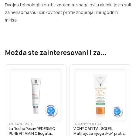
Dvojna tehnologija protiv znojenja: snaga dviju aluminijevih soli
za nenadmašnu učinkovitost protiv znojenja i neugodnih
mirisa.
Možda ste zainteresovani i za...
ANTI-AGE LINIJA
DERMOKOZMETIKA
La Roche Posay REDERMIC
VICHY CAPITAL SOLEIL
PURE VITAMIN C Bogata
Matirajuća njega 3-u-1 protiv