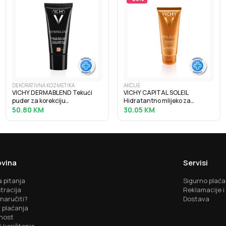
DEKORATIVNA KOZMETIKA
AKCIJE
VICHY DERMABLEND Tekući
VICHY CAPITAL SOLEIL
puder za korekciju
Hidratantno mlijeko za
neujednačene boje kože
samotamnjenje, 100 ml
50.80
KM
30.05
KM
SPF28, 30 ml, 35 Sand
vina
Servisi
 pitanja
Sigurno plaća
tracija
Reklamacije i
naručiti?
Dostava
 plaćanja
nost