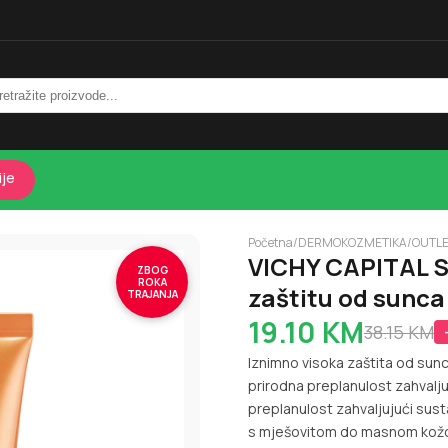
ije
Početna
/
DERMOKOZMETIKA
/
OUTL
VICHY CAPITAL SO
ZBOG
ROKA
zaštitu od sunca
TRAJANJA
19.10
KM
38.15
KM
Iznimno visoka zaštita od sunc
prirodna preplanulost zahvaljuj
preplanulost zahvaljujući sust
s mješovitom do masnom kožom 