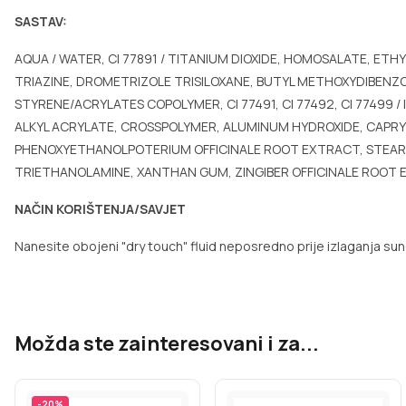
SASTAV:
AQUA / WATER, CI 77891 / TITANIUM DIOXIDE, HOMOSALATE, ET
TRIAZINE, DROMETRIZOLE TRISILOXANE, BUTYL METHOXYDIBENZ
STYRENE/ACRYLATES COPOLYMER, CI 77491, CI 77492, CI 77499
ALKYL ACRYLATE, CROSSPOLYMER, ALUMINUM HYDROXIDE, CAPRYL
PHENOXYETHANOLPOTERIUM OFFICINALE ROOT EXTRACT, STEARIC 
TRIETHANOLAMINE, XANTHAN GUM, ZINGIBER OFFICINALE ROOT
NAČIN KORIŠTENJA/SAVJET
Nanesite obojeni "dry touch" fluid neposredno prije izlaganja sun
Možda ste zainteresovani i za...
-
20
%