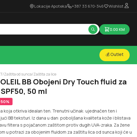
Lokacije Apoteka
+387 33 670-346
Wishlist
0.00
KM
💰 Outlet
ET
/
Zaštita od sunca
/
Zaštita za lice
LEIL BB Obojeni Dry Touch fluid za
 SPF50, 50 ml
-
50
%
a koja otkriva idealan ten. Trenutni učinak: ujednačen ten i
ući BB teksturi. Iz dana u dan: poboljšana kvaliteta kože i blistava
avu filtera s pojačanom zaštitom protiv dugih UVA-zraka. Za žene
u potrazi za obojenim fluidom za zaštitu lica od sunca koji će u