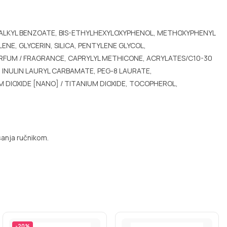
15 ALKYL BENZOATE, BIS-ETHYLHEXYLOXYPHENOL, METHOXYPHENYL
, GLYCERIN, SILICA, PENTYLENE GLYCOL,
PARFUM / FRAGRANCE, CAPRYLYL METHICONE, ACRYLATES/C10-30
INULIN LAURYL CARBAMATE, PEG-8 LAURATE,
DIOXIDE [NANO] / TITANIUM DIOXIDE, TOCOPHEROL,
sanja ručnikom.
-
20
%