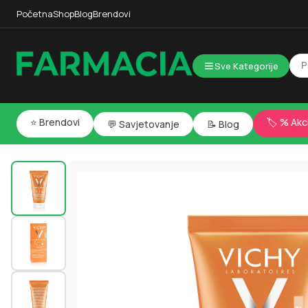
Početna
Shop
Blog
Brendovi
Sve Kategorije
⭐ Brendovi
🏷️ % Akc
💬 Savjetovanje
📝 Blog