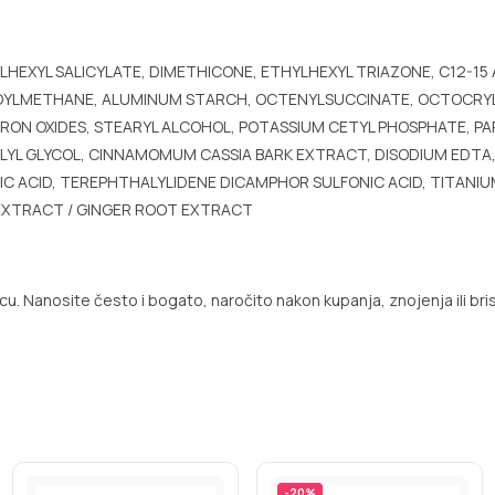
HYLHEXYL SALICYLATE, DIMETHICONE, ETHYLHEXYL TRIAZONE, C12-
OYLMETHANE, ALUMINUM STARCH, OCTENYLSUCCINATE, OCTOCRYLENE
 / IRON OXIDES, STEARYL ALCOHOL, POTASSIUM CETYL PHOSPHATE, 
YL GLYCOL, CINNAMOMUM CASSIA BARK EXTRACT, DISODIUM EDTA, 
ACID, TEREPHTHALYLIDENE DICAMPHOR SULFONIC ACID, TITANIUM 
 EXTRACT / GINGER ROOT EXTRACT
cu. Nanosite često i bogato, naročito nakon kupanja, znojenja ili bri
-
20
%