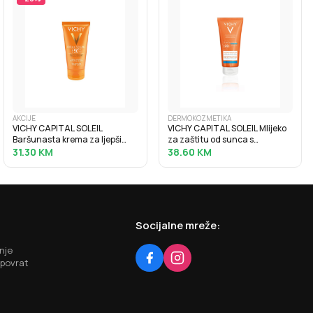
AKCIJE
DERMOKOZMETIKA
VICHY CAPITAL SOLEIL
VICHY CAPITAL SOLEIL Mlijeko
Baršunasta krema za ljepši
za zaštitu od sunca s
izgled kože, normalna do suha
hidratacijskom hijaluronskom
31.30
KM
38.60
KM
osjetljiva koža SPF50+, 50 ml
kiselinom SPF30, 200 ml
Socijalne mreže:
nje
 povrat