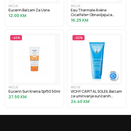
AKCIJE
AKCIJE
Eucerin Balzam Za Usne
Eau Thermale Avène
Cicalfate+ Obnavljajuća
12.00
KM
zaštitna krema 40ml
16.25
KM
-
45
%
-
20
%
AKCIJE
AKCIJE
Eucerin Sun Krema Spf50 50ml
VICHY CAPITAL SOLEIL Balzam
za umirivanje sunčanih
27.50
KM
opeklina, 100 ml
24.40
KM