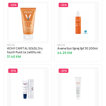
-
20
%
-
25
%
AKCIJE
AKCIJE
VICHY CAPITAL SOLEIL Dry
Avene Sun Sprej Spf 30 200ml
touch fluid za zaštitu od
44.25
KM
sunca protiv masnoga sjaja
31.40
KM
SPF50, 50 ml
-
35
%
-
20
%