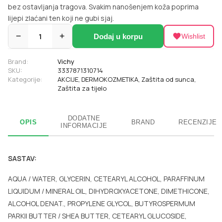
bez ostavljanja tragova. Svakim nanošenjem koža poprima
lijepi zlaćani ten koji ne gubi sjaj.
−
1
+
Dodaj u korpu
Wishlist
Brand:
Vichy
SKU:
3337871310714
Kategorije:
AKCIJE
,
DERMOKOZMETIKA
,
Zaštita od sunca
,
Zaštita za tijelo
DODATNE
OPIS
BRAND
RECENZIJE
INFORMACIJE
SASTAV:
AQUA / WATER, GLYCERIN, CETEARYL ALCOHOL, PARAFFINUM
LIQUIDUM / MINERAL OIL, DIHYDROXYACETONE, DIMETHICONE,
ALCOHOL DENAT., PROPYLENE GLYCOL, BUTYROSPERMUM
PARKII BUTTER / SHEA BUTTER, CETEARYL GLUCOSIDE,