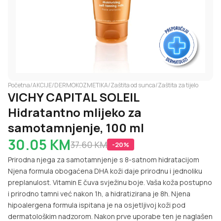
Početna
/
AKCIJE
/
DERMOKOZMETIKA
/
Zaštita od sunca
/
Zaštita za tijelo
VICHY CAPITAL SOLEIL
Hidratantno mlijeko za
samotamnjenje, 100 ml
30.05
KM
37.60
KM
-
20
%
Prirodna njega za samotamnjenje s 8-satnom hidratacijom
Njena formula obogaćena DHA koži daje prirodnu i jednoliku
preplanulost. Vitamin E čuva svježinu boje. Vaša koža postupno
i prirodno tamni već nakon 1h, a hidratizirana je 8h. Njena
hipoalergena formula ispitana je na osjetljivoj koži pod
dermatološkim nadzorom. Nakon prve uporabe ten je naglašen