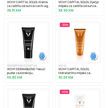
VICHY CAPITAL SOLEIL Krema
VICHY CAPITAL SOLEIL Dječje
za zaštitu od sunca s anti-age
mlijeko za zaštita od sunca
efektom SPF50, 50 ml
SPF50+, 300 ml
36.15
KM
38.90
KM
-
20
%
DEKORATIVNA KOZMETIKA
AKCIJE
VICHY DERMABLEND Tekući
VICHY CAPITAL SOLEIL
puder za korekciju
Hidratantno mlijeko za
neujednačene boje kože
samotamnjenje, 100 ml
50.80
KM
30.05
KM
SPF28, 30 ml, 15 Opal
-
50
%