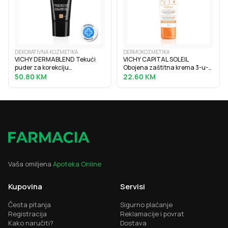
DEKORATIVNA KOZMETIKA
DERMOKOZMETIKA
VICHY DERMABLEND Tekući
VICHY CAPITAL SOLEIL
puder za korekciju
Obojena zaštitna krema 3-u-1
neujednačene boje kože
protiv tamnih mrlja SPF50+, 50
50.80
KM
22.60
KM
SPF28, 30 ml, 35 Sand
ml
Vaša omiljena
Apoteka Online
Kupovina
Servisi
Česta pitanja
Sigurno plaćanje
Registracija
Reklamacije i povrat
Kako naručiti?
Dostava