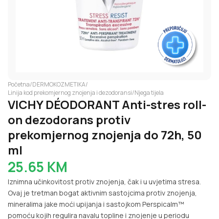
Početna
/
DERMOKOZMETIKA
/
Linija kod prekomjernog znojenja i dezodoransi
/
Njega tijela
VICHY DÉODORANT Anti-stres roll-
on dezodorans protiv
prekomjernog znojenja do 72h, 50
ml
25.65
KM
Iznimna učinkovitost protiv znojenja, čak i u uvjetima stresa.
Ovaj je tretman bogat aktivnim sastojcima protiv znojenja,
mineralima jake moći upijanja i sastojkom Perspicalm™
pomoću kojih regulira navalu topline i znojenje u periodu