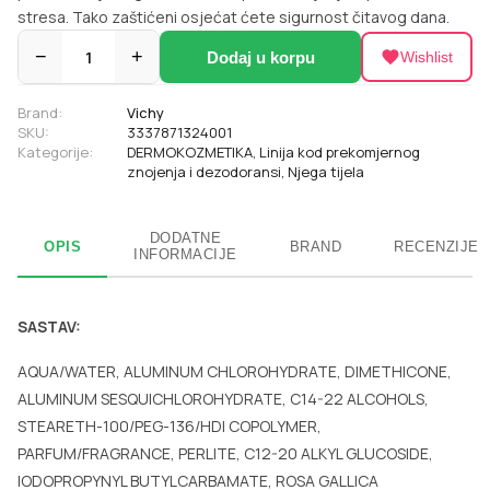
stresa. Tako zaštićeni osjećat ćete sigurnost čitavog dana.
−
1
+
Dodaj u korpu
Wishlist
Brand:
Vichy
SKU:
3337871324001
Kategorije:
DERMOKOZMETIKA
,
Linija kod prekomjernog
znojenja i dezodoransi
,
Njega tijela
DODATNE
OPIS
BRAND
RECENZIJE
INFORMACIJE
SASTAV:
AQUA/WATER, ALUMINUM CHLOROHYDRATE, DIMETHICONE,
ALUMINUM SESQUICHLOROHYDRATE, C14-22 ALCOHOLS,
STEARETH-100/PEG-136/HDI COPOLYMER,
PARFUM/FRAGRANCE, PERLITE, C12-20 ALKYL GLUCOSIDE,
IODOPROPYNYL BUTYLCARBAMATE, ROSA GALLICA