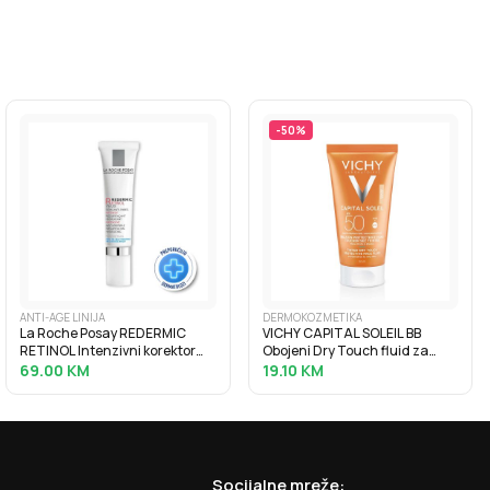
-
50
%
ANTI-AGE LINIJA
DERMOKOZMETIKA
La Roche Posay REDERMIC
VICHY CAPITAL SOLEIL BB
RETINOL Intenzivni korektor
Obojeni Dry Touch fluid za
protiv bora za osjetljivu kožu
zaštitu od sunca SPF50, 50 ml
69.00
KM
19.10
KM
oko očiju, 15 ml
Socijalne mreže: