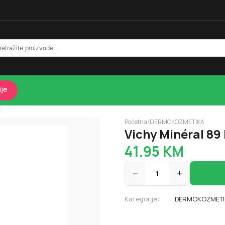
ije
Početna
/
DERMOKOZMETIKA
Vichy Minéral 89
41.95
KM
−
1
+
Kategorije:
DERMOKOZMETI