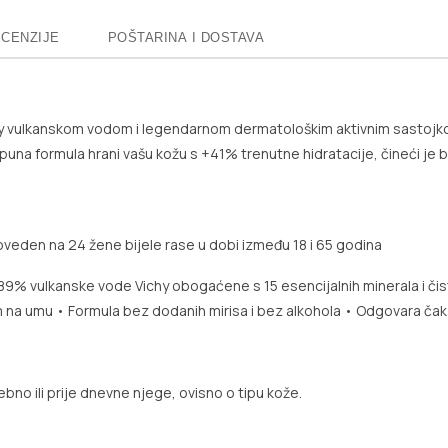
CENZIJE
POŠTARINA I DOSTAVA
 vulkanskom vodom i legendarnom dermatološkim aktivnim sastojkom, h
 i puna formula hrani vašu kožu s +41% trenutne hidratacije, čineći je
roveden na 24 žene bijele rase u dobi između 18 i 65 godina
89% vulkanske vode Vichy obogaćene s 15 esencijalnih minerala i či
om na umu
• Formula bez dodanih mirisa i bez alkohola
• Odgovara čak i 
bno ili prije dnevne njege, ovisno o tipu kože.