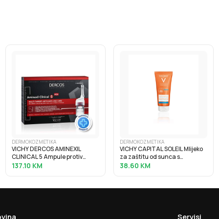
DERMOKOZMETIKA
DERMOKOZMETIKA
VICHY DERCOS AMINEXIL
VICHY CAPITAL SOLEIL Mlijeko
CLINICAL 5 Ampule protiv
za zaštitu od sunca s
ispadanja kose za muškarce
hidratacijskom hijaluronskom
137.10
KM
38.60
KM
21x6 ml
kiselinom SPF30, 200 ml
vina
Servisi