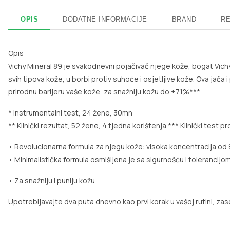
OPIS
DODATNE INFORMACIJE
BRAND
RE
Opis
Vichy Mineral 89 je svakodnevni pojačivač njege kože, bogat Vichy
svih tipova kože, u borbi protiv suhoće i osjetljive kože. Ova jača
prirodnu barijeru vaše kože, za snažniju kožu do +71%***.
* Instrumentalni test, 24 žene, 30mn
** Klinički rezultat, 52 žene, 4 tjedna korištenja
*** Klinički test p
• Revolucionarna formula za njegu kože: visoka koncentracija od 
• Minimalistička formula osmišljena je sa sigurnošću i tolerancij
• Za snažniju i puniju kožu
Upotrebljavajte dva puta dnevno kao prvi korak u vašoj rutini, zase