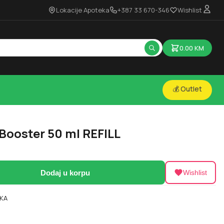
Lokacije Apoteka
+387 33 670-346
Wishlist
0.00
KM
💰 Outlet
 Booster 50 ml REFILL
Dodaj u korpu
Wishlist
KA