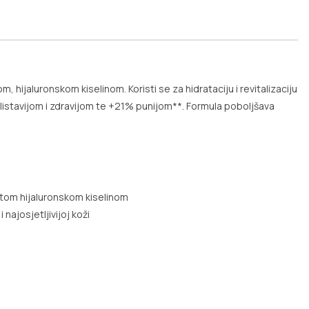
ijaluronskom kiselinom. Koristi se za hidrataciju i revitalizaciju
 blistavijom i zdravijom te +21% punijom**. Formula poboljšava
stom hijaluronskom kiselinom
najosjetljivijoj koži