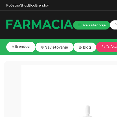
Početna
Shop
Blog
Brendovi
Sve Kategorije
⭐ Brendovi
🏷️ % Akc
💬 Savjetovanje
📝 Blog