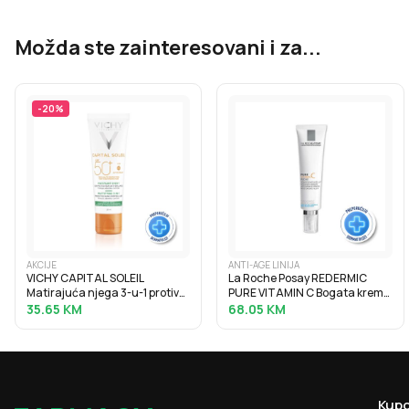
Možda ste zainteresovani i za...
-
20
%
AKCIJE
ANTI-AGE LINIJA
VICHY CAPITAL SOLEIL
La Roche Posay REDERMIC
Matirajuća njega 3-u-1 protiv
PURE VITAMIN C Bogata krema
masnog sjaja SPF50+, 50 ml
za korekciju bora i punoću
35.65
KM
68.05
KM
suhe kože, 40 ml
Kupo