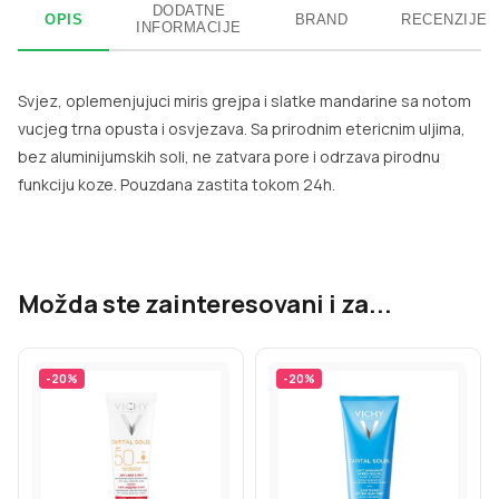
DODATNE
OPIS
BRAND
RECENZIJE
INFORMACIJE
Svjez, oplemenjujuci miris grejpa i slatke mandarine sa notom
vucjeg trna opusta i osvjezava. Sa prirodnim etericnim uljima,
bez aluminijumskih soli, ne zatvara pore i odrzava pirodnu
funkciju koze. Pouzdana zastita tokom 24h.
Možda ste zainteresovani i za...
-
20
%
-
20
%