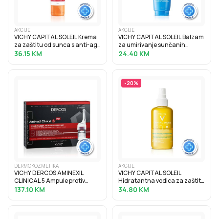
AKCIJE
AKCIJE
VICHY CAPITAL SOLEIL Krema
VICHY CAPITAL SOLEIL Balzam
za zaštitu od sunca s anti-age
za umirivanje sunčanih
efektom SPF50, 50 ml
opeklina, 100 ml
36.15
KM
24.40
KM
-
20
%
DERMOKOZMETIKA
AKCIJE
VICHY DERCOS AMINEXIL
VICHY CAPITAL SOLEIL
CLINICAL 5 Ampule protiv
Hidratantna vodica za zaštitu
ispadanja kose za muškarce
od sunca SPF30, 200 ml
137.10
KM
34.80
KM
21x6 ml