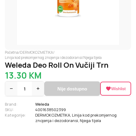
Početna
/
DERMOKOZMETIKA
/
Linija kod prekomjernog znojenja i dezodoransi
/
Njega tijela
Weleda Deo Roll On Vučiji Trn
13.30
KM
−
1
+
Nije dostupno
Wishlist
Brand:
Weleda
SKU:
4001638502399
Kategorije:
DERMOKOZMETIKA
,
Linija kod prekomjernog
znojenja i dezodoransi
,
Njega tijela