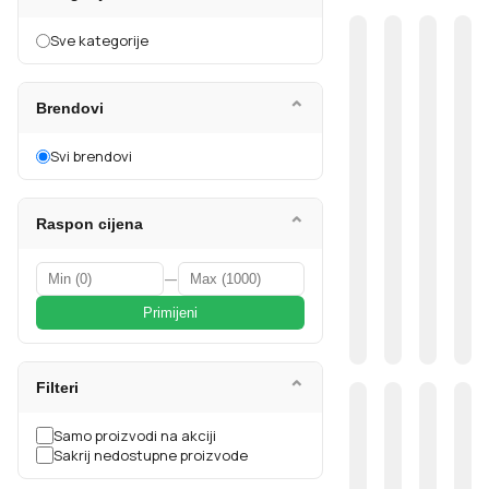
Sve kategorije
⌄
Brendovi
Svi brendovi
⌄
Raspon cijena
—
Primijeni
⌄
Filteri
Samo proizvodi na akciji
Sakrij nedostupne proizvode