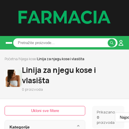
Početna
/
Njega kose
/
Linija za njegu kose i vlasišta
Linija za njegu kose i
vlasišta
0
proizvoda
Ukloni sve filtere
Prikazano
0
proizvoda
⌄
Kategorije