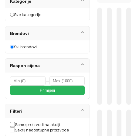
⌄
Kategorije
Sve kategorije
⌄
Brendovi
Svi brendovi
⌄
Raspon cijena
—
Primijeni
⌄
Filteri
Samo proizvodi na akciji
Sakrij nedostupne proizvode