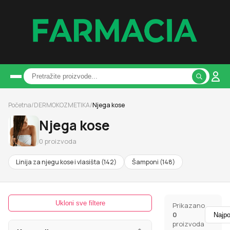
Početna
/
DERMOKOZMETIKA
/
Njega kose
Njega kose
0
proizvoda
Linija za njegu kose i vlasišta
(
142
)
Šamponi
(
148
)
Ukloni sve filtere
Prikazano
0
proizvoda