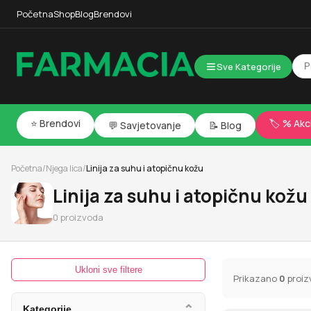
Početna
Shop
Blog
Brendovi
Sve Kategorije
⭐ Brendovi
🏷️ % Akc
💬 Savjetovanje
📝 Blog
Početna
/
Njega lica
/
Linija za suhu i atopičnu kožu
Linija za suhu i atopičnu kožu
0
proizvoda
Ukloni sve filtere
Prikazano
0
proiz
⌄
Kategorije