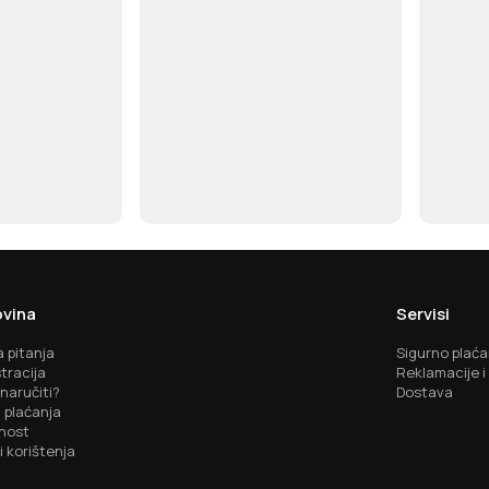
vina
Servisi
 pitanja
Sigurno plaća
tracija
Reklamacije i
naručiti?
Dostava
 plaćanja
nost
i korištenja