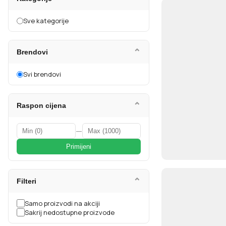
Sve kategorije
⌄
Brendovi
Svi brendovi
⌄
Raspon cijena
—
Primijeni
⌄
Filteri
Samo proizvodi na akciji
Sakrij nedostupne proizvode