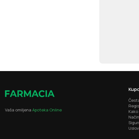
Kupo
Česta
Regis
Vaša omiljena
Apoteka Online
Kako 
Način
Sigur
Uslov