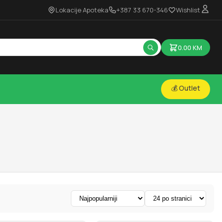
Lokacije Apoteka
+387 33 670-346
Wishlist
0.00
KM
💰 Outlet