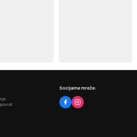
Socijalne mreže:
nje
 povrat