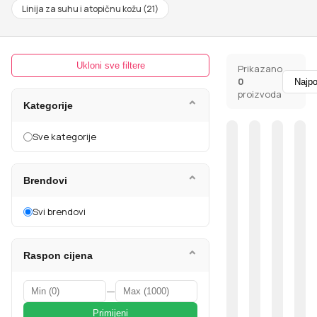
Linija za suhu i atopičnu kožu
(
21
)
Ukloni sve filtere
Prikazano
0
proizvoda
⌄
Kategorije
Sve kategorije
⌄
Brendovi
Svi brendovi
⌄
Raspon cijena
—
Primijeni