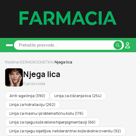
Početna
/
DERMOKOZMETIKA
/
Njega lica
Njega lica
0
proizvoda
Anti-age linija
(
390
)
Linija za čišćenje lica
(
254
)
Linija za hidrataciju
(
262
)
Linija za masnu i problematičnu kožu
(
176
)
Linija za njegu kože sklone hiperpigmentaciji
(
66
)
Linija za njegu osjetljive, netolerantne i kože skolne crvenilu
(
92
)