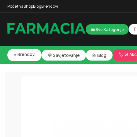
Početna
Shop
Blog
Brendovi
Sve Kategorije
⭐ Brendovi
🏷️ % Akc
💬 Savjetovanje
📝 Blog