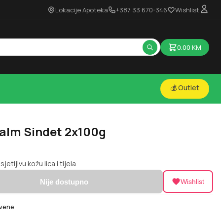
Lokacije Apoteka
+387 33 670-346
Wishlist
0.00
KM
💰 Outlet
alm Sindet 2x100g
jetljivu kožu lica i tijela.
Nije dostupno
Wishlist
Avene