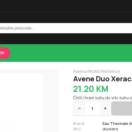
ije
Početna
/
PROMO PAKOVANJA
Avene Duo Xerac
21.20
KM
Čisti i hrani suhu do vrlo suhu os
−
1
+
Brand:
Eau Thermale 
SKU:
duoxera