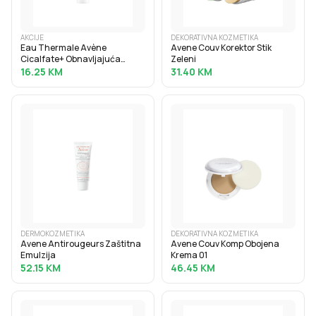
AKCIJE
DEKORATIVNA KOZMETIKA
Eau Thermale Avène
Avene Couv Korektor Stik
Cicalfate+ Obnavljajuća
Zeleni
zaštitna krema 40ml
16.25
KM
31.40
KM
DERMOKOZMETIKA
DEKORATIVNA KOZMETIKA
Avene Antirougeurs Zaštitna
Avene Couv Komp Obojena
Emulzija
Krema 01
52.15
KM
46.45
KM