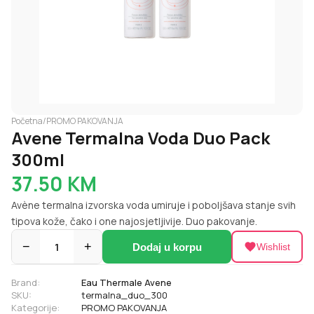
Početna
/
PROMO PAKOVANJA
Avene Termalna Voda Duo Pack
300ml
37.50
KM
Avène termalna izvorska voda umiruje i poboljšava stanje svih
tipova kože, čako i one najosjetljivije. Duo pakovanje.
−
1
+
Dodaj u korpu
Wishlist
Brand:
Eau Thermale Avene
SKU:
termalna_duo_300
Kategorije:
PROMO PAKOVANJA