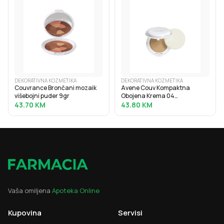
DEKORATIVNA KOZMETIKA
DEKORATIVNA KOZMETIKA
Couvrance Brončani mozaik
Avene Couv Kompaktna
višebojni puder 9gr
Obojena Krema 04
Normalnomješovita Koža
43.70
KM
43.80
KM
Vaša omiljena
Apoteka Online
Kupovina
Servisi