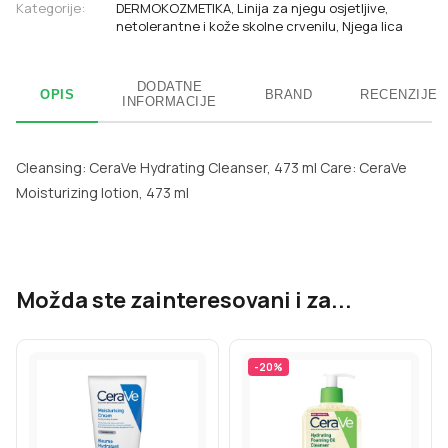
Kategorije:
DERMOKOZMETIKA
,
Linija za njegu osjetljive,
netolerantne i kože skolne crvenilu
,
Njega lica
DODATNE
OPIS
BRAND
RECENZIJE
INFORMACIJE
Cleansing: CeraVe Hydrating Cleanser, 473 ml Care: CeraVe
Moisturizing lotion, 473 ml
Možda ste zainteresovani i za...
-
20
%