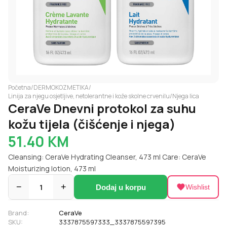
Početna
/
DERMOKOZMETIKA
/
Linija za njegu osjetljive, netolerantne i kože skolne crvenilu
/
Njega lica
CeraVe Dnevni protokol za suhu
kožu tijela (čišćenje i njega)
51.40
KM
Cleansing: CeraVe Hydrating Cleanser, 473 ml Care: CeraVe
Moisturizing lotion, 473 ml
−
1
+
Dodaj u korpu
Wishlist
Brand:
CeraVe
SKU:
3337875597333_3337875597395