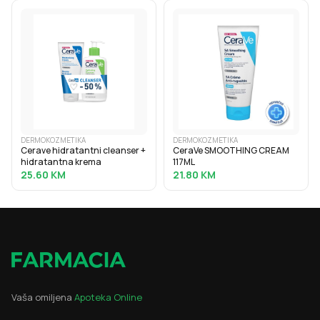
DERMOKOZMETIKA
DERMOKOZMETIKA
Cerave hidratantni cleanser +
CeraVe SMOOTHING CREAM
hidratantna krema
117ML
25.60
KM
21.80
KM
Vaša omiljena
Apoteka Online