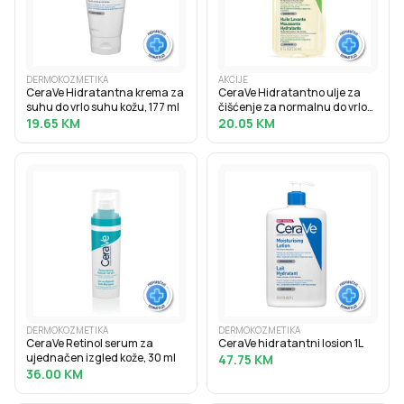
DERMOKOZMETIKA
AKCIJE
CeraVe Hidratantna krema za
CeraVe Hidratantno ulje za
suhu do vrlo suhu kožu, 177 ml
čišćenje za normalnu do vrlo
suhu kožu, 236 ml
19.65
KM
20.05
KM
DERMOKOZMETIKA
DERMOKOZMETIKA
CeraVe Retinol serum za
CeraVe hidratantni losion 1L
ujednačen izgled kože, 30 ml
47.75
KM
36.00
KM