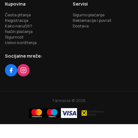
Kupovina
Servisi
Česta pitanja
Sigurno plaćanje
Registracija
Reklamacije i povrat
Kako naručiti?
Dostava
Način plaćanja
Sigurnost
Uslovi korištenja
Socijalne mreže:
Farmacia ©
2026