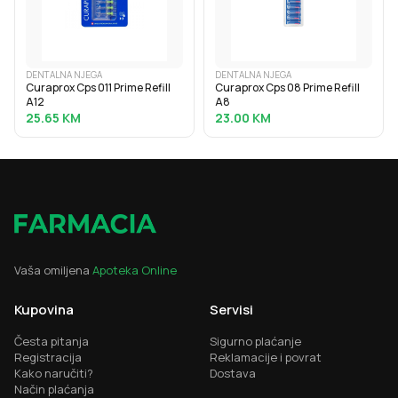
DENTALNA NJEGA
DENTALNA NJEGA
Curaprox Cps 011 Prime Refill
Curaprox Cps 08 Prime Refill
A12
A8
25.65
KM
23.00
KM
Vaša omiljena
Apoteka Online
Kupovina
Servisi
Česta pitanja
Sigurno plaćanje
Registracija
Reklamacije i povrat
Kako naručiti?
Dostava
Način plaćanja