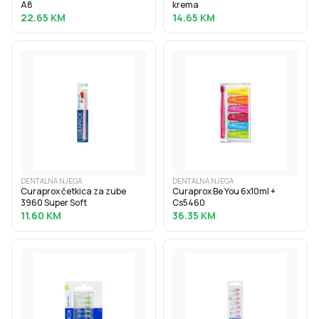
A8
krema
22.65
KM
14.65
KM
DENTALNA NJEGA
DENTALNA NJEGA
Curaprox četkica za zube
Curaprox Be You 6x10ml +
3960 Super Soft
Cs5460
11.60
KM
36.35
KM