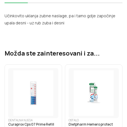
Učinkovito uklanja zubne naslage, pa i tamo gdje započinje
upala desni - uz rub zuba i desni
Možda ste zainteresovani i za...
DENTALNA NJEGA
OSTALO
Curaprox Cps 07 Prime Refill
Dietpharm Hemero protect