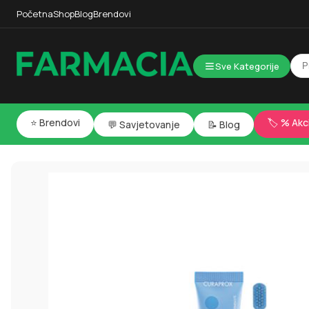
Početna
Shop
Blog
Brendovi
Sve Kategorije
⭐ Brendovi
🏷️ % Akc
💬 Savjetovanje
📝 Blog