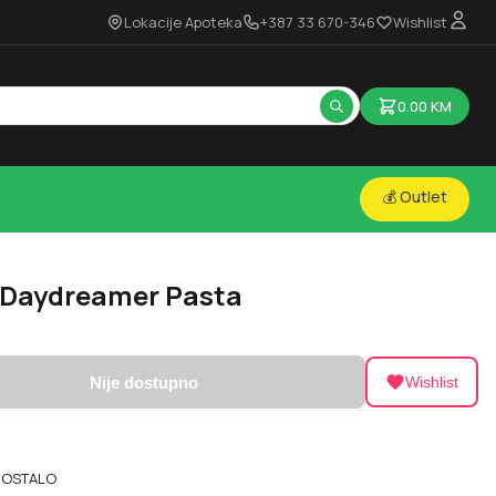
Lokacije Apoteka
+387 33 670-346
Wishlist
0.00
KM
💰 Outlet
 Daydreamer Pasta
Nije dostupno
Wishlist
,
OSTALO