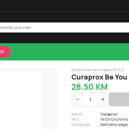
ije
Početna
/
Dentalna njega
/
OSTALO
Curaprox Be You
28.50
KM
−
1
+
Brand:
Curaprox
SKU:
7612412424645
Kategorije:
Dentalna njega