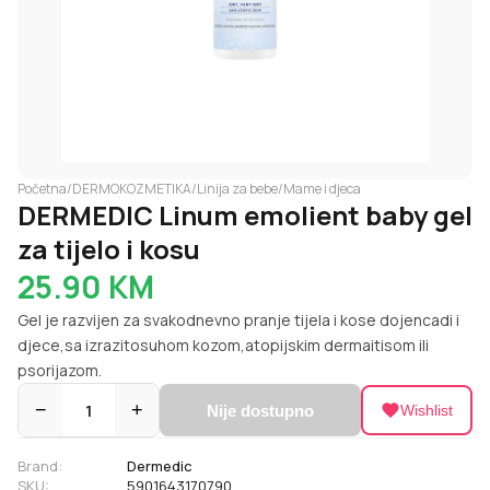
Početna
/
DERMOKOZMETIKA
/
Linija za bebe
/
Mame i djeca
DERMEDIC Linum emolient baby gel
za tijelo i kosu
25.90
KM
Gel je razvijen za svakodnevno pranje tijela i kose dojencadi i
djece,sa izrazitosuhom kozom,atopijskim dermaitisom ili
psorijazom.
−
1
+
Nije dostupno
Wishlist
Brand:
Dermedic
SKU:
5901643170790