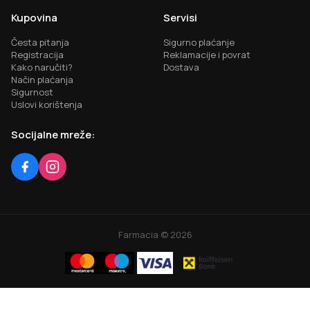
Kupovina
Servisi
Česta pitanja
Sigurno plaćanje
Registracija
Reklamacije i povrat
Kako naručiti?
Dostava
Način plaćanja
Sigurnost
Uslovi korištenja
Socijalne mreže:
Farmacia ©
2026