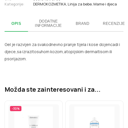
Kategorije:
DERMOKOZMETIKA
,
Linija za bebe
,
Mame i djeca
DODATNE
OPIS
BRAND
RECENZIJE
INFORMACIJE
Gel je razvijen za svakodnevno pranje tijela i kose dojencadi i
djece,sa izrazitosuhom kozom,atopijskim dermaitisom ili
psorijazom.
Možda ste zainteresovani i za...
-
30
%