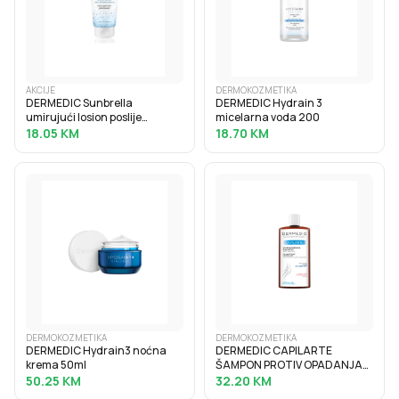
AKCIJE
DERMOKOZMETIKA
DERMEDIC Sunbrella
DERMEDIC Hydrain 3
umirujući losion poslije
micelarna voda 200
sunčanja
18.05
KM
18.70
KM
DERMOKOZMETIKA
DERMOKOZMETIKA
DERMEDIC Hydrain3 noćna
DERMEDIC CAPILARTE
krema 50ml
ŠAMPON PROTIV OPADANJA
KOSE
50.25
KM
32.20
KM