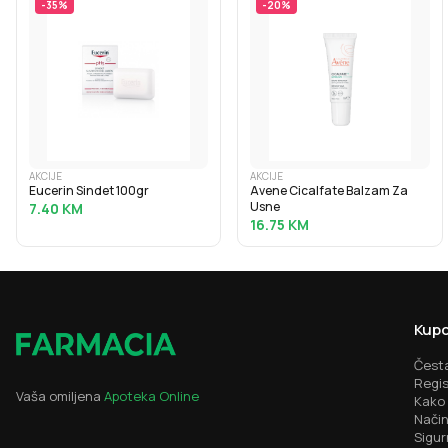
-
35
%
-
20
%
AKCIJE
AKCIJE
Eucerin Sindet 100gr
Avene Cicalfate Balzam Za
Usne
7.40
KM
16.75
KM
Kupo
Česta
Regis
Vaša omiljena
Apoteka Online
Kako 
Način
Sigur