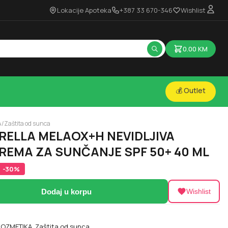
Lokacije Apoteka
+387 33 670-346
Wishlist
0.00
KM
💰 Outlet
A
/
Zaštita od sunca
RELLA MELAOX+H NEVIDLJIVA
EMA ZA SUNČANJE SPF 50+ 40 ML
-
30
%
Dodaj u korpu
Wishlist
OZMETIKA
,
Zaštita od sunca