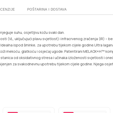
CENZIJE
POŠTARINA I DOSTAVA
 njeguje suhu, osjetljivu kožu svaki dan.
osti (VL, uključujući plavu svjetlost) i infracrvenog zračenja (IR) – be
a. Idealna ispod šminke, za upotrebu tijekom cijele godine.Ultra l
jući koži mekoću, glatkoću i osjećaj ugode. Patentirani MELAOX+H™ ko
tanica od oksidativnog stresa i učinaka izloženosti svjetlosti i onečišć
ijenjen za svakodnevnu upotrebu tijekom cijele godine. Njega osjetlj