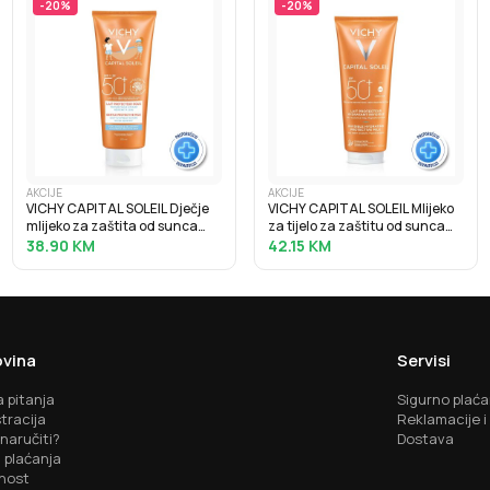
-
20
%
-
20
%
AKCIJE
AKCIJE
VICHY CAPITAL SOLEIL Dječje
VICHY CAPITAL SOLEIL Mlijeko
mlijeko za zaštita od sunca
za tijelo za zaštitu od sunca
SPF50+, 300 ml
SPF50+, obiteljsko pakiranje,
38.90
KM
42.15
KM
300 ml
vina
Servisi
 pitanja
Sigurno plaća
tracija
Reklamacije i
naručiti?
Dostava
 plaćanja
nost