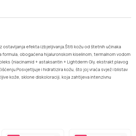
z ostavljanja efekta izbjeljivanja.Štiti kožu od štetnih učinaka
agana formula, obogaćena hijaluronskom kiselinom, termalnom vodom
mpleks (niacinamid + astaksantin + Lightderm Gly, ekstrakt plavog
enju.Posvjetljuje i hidratizira kožu, što joj vraća svjež i blistav
ive kože, sklone diskoloraciji, koja zahtijeva intenzivnu