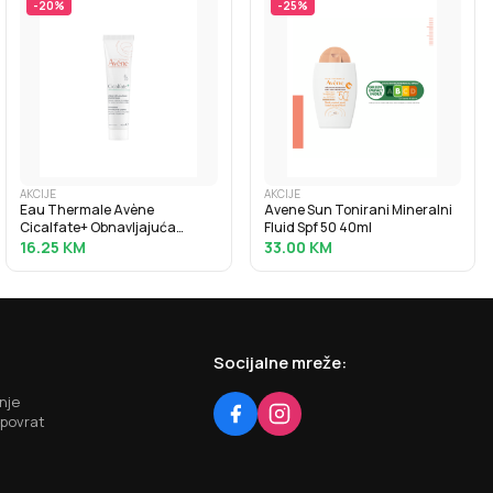
-
20
%
-
25
%
AKCIJE
AKCIJE
Eau Thermale Avène
Avene Sun Tonirani Mineralni
Cicalfate+ Obnavljajuća
Fluid Spf 50 40ml
zaštitna krema 40ml
16.25
KM
33.00
KM
Socijalne mreže:
nje
 povrat