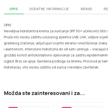
OPIS
DODATNE INFORMACIJE
BRAND
RE
OPIS:
Nevidljiva hidratantna krema za sunčanje SPF 50+ učinkovito štiti i
Pruža vrlo visoku zaštitu od punog spektra UVB, UVA, vidljive svjetl
gradskog zračenja, uključujući svjetlo ekrana i onečišćenje zrak
i alantoinom, intenzivno hidratizira do 48 sati i umiruje – vraća
grožđa) koristi antioksidativno djelovanje za zaštitu epidermalnih s
izgled. Brzo se upija. Savršena podloga za šminku. Proizvod je nam
hidrataciju, vrlo visoku zaštitu od sunca i nevidljivi završetak.
Možda ste zainteresovani i za...