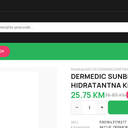
ije
Početna
/
AKCIJE
/
DERMOKOZMETIK
DERMEDIC SUNB
HIDRATANTNA KR
25.75
KM
36.85
KM
−
1
+
SKU:
5901643178277
Kategorije:
AKCIJE
,
DERMOK