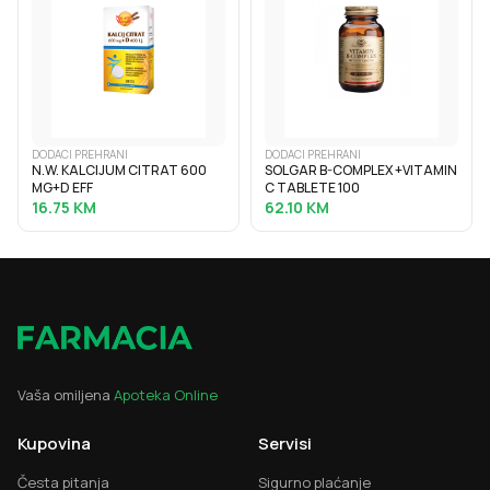
DODACI PREHRANI
DODACI PREHRANI
N.W. KALCIJUM CITRAT 600
SOLGAR B-COMPLEX +VITAMIN
MG+D EFF
C TABLETE 100
16.75
KM
62.10
KM
Vaša omiljena
Apoteka Online
Kupovina
Servisi
Česta pitanja
Sigurno plaćanje