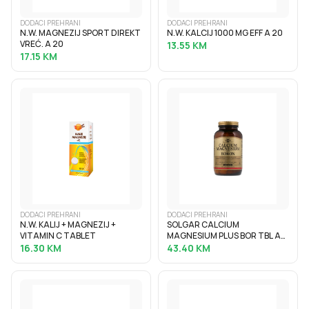
DODACI PREHRANI
DODACI PREHRANI
N.W. MAGNEZIJ SPORT DIREKT
N.W. KALCIJ 1000 MG EFF A 20
VREĆ. A 20
13.55
KM
17.15
KM
DODACI PREHRANI
DODACI PREHRANI
N.W. KALIJ + MAGNEZIJ +
SOLGAR CALCIUM
VITAMIN C TABLET
MAGNESIUM PLUS BOR TBL A
100
16.30
KM
43.40
KM