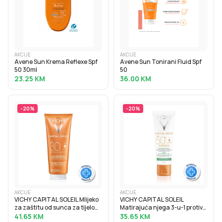
AKCIJE
AKCIJE
Avene Sun Krema Reflexe Spf
Avene Sun Tonirani Fluid Spf
50 30ml
50
23.25
KM
36.00
KM
-
20
%
-
20
%
AKCIJE
AKCIJE
VICHY CAPITAL SOLEIL Mlijeko
VICHY CAPITAL SOLEIL
za zaštitu od sunca za tijelo
Matirajuća njega 3-u-1 protiv
SPF30, obiteljsko pakiranje,
masnog sjaja SPF50+, 50 ml
41.65
KM
35.65
KM