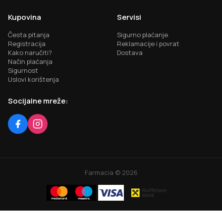
Kupovina
Servisi
Česta pitanja
Sigurno plaćanje
Registracija
Reklamacije i povrat
Kako naručiti?
Dostava
Način plaćanja
Sigurnost
Uslovi korištenja
Socijalne mreže:
Farmacia ©
2026