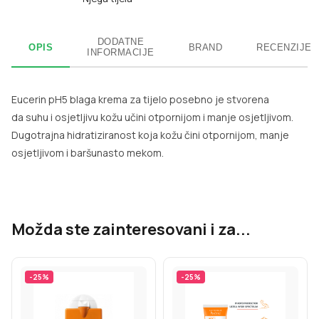
DODATNE
OPIS
BRAND
RECENZIJE
INFORMACIJE
Eucerin pH5 blaga krema za tijelo posebno je stvorena
da suhu i osjetljivu kožu učini otpornijom i manje osjetljivom.
Dugotrajna hidratiziranost koja kožu čini otpornijom, manje
osjetljivom i baršunasto mekom.
Možda ste zainteresovani i za...
-
25
%
-
25
%