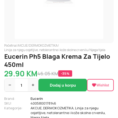
Početna
/
AKCIJE
/
DERMOKOZMETIKA
/
Linija za njegu osjetljive, netolerantne i kože skolne crvenilu
/
Njega tijela
Eucerin Ph5 Blaga Krema Za Tijelo
450ml
29.90
KM
46.05
KM
-
35
%
−
1
+
Dodaj u korpu
Wishlist
Brand:
Eucerin
SKU:
4005800178146
Kategorije:
AKCIJE
,
DERMOKOZMETIKA
,
Linija za njegu
osjetljive, netolerantne i kože skolne crvenilu
,
Njega tijela