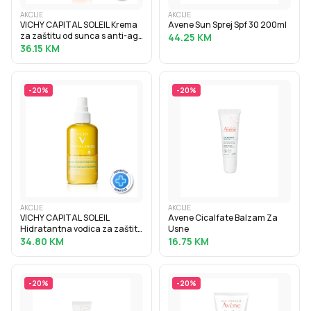
AKCIJE
AKCIJE
VICHY CAPITAL SOLEIL Krema
Avene Sun Sprej Spf 30 200ml
za zaštitu od sunca s anti-age
44.25
KM
efektom SPF50, 50 ml
36.15
KM
-
20
%
-
20
%
AKCIJE
AKCIJE
VICHY CAPITAL SOLEIL
Avene Cicalfate Balzam Za
Hidratantna vodica za zaštitu
Usne
od sunca SPF30, 200 ml
34.80
KM
16.75
KM
-
20
%
-
20
%