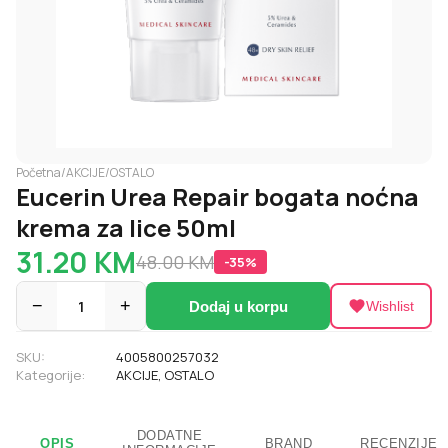
Početna
/
AKCIJE
/
OSTALO
Eucerin Urea Repair bogata noćna
krema za lice 50ml
31.20
KM
48.00
KM
-
35
%
−
1
+
Dodaj u korpu
Wishlist
SKU:
4005800257032
Kategorije:
AKCIJE
,
OSTALO
DODATNE
OPIS
BRAND
RECENZIJE