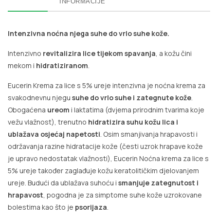
INFORMACIJE
Intenzivna noćna njega suhe do vrlo suhe kože.
Intenzivno
revitalizira lice tijekom spavanja
, a kožu čini
mekom i
hidratiziranom
.
Eucerin Krema za lice s 5% ureje intenzivna je noćna krema za
svakodnevnu njegu
suhe do vrlo suhe i zategnute kože
.
Obogaćena
ureom
i laktatima (dvjema prirodnim tvarima koje
vežu vlažnost), trenutno
hidratizira suhu kožu lica i
ublažava osjećaj napetosti
. Osim smanjivanja hrapavosti i
održavanja razine hidratacije kože (česti uzrok hrapave kože
je upravo nedostatak vlažnosti), Eucerin Noćna krema za lice s
5% ureje također zaglađuje kožu keratolitičkim djelovanjem
ureje. Budući da ublažava suhoću i
smanjuje zategnutost i
hrapavost
, pogodna je za simptome suhe kože uzrokovane
bolestima kao što je
psorijaza
.