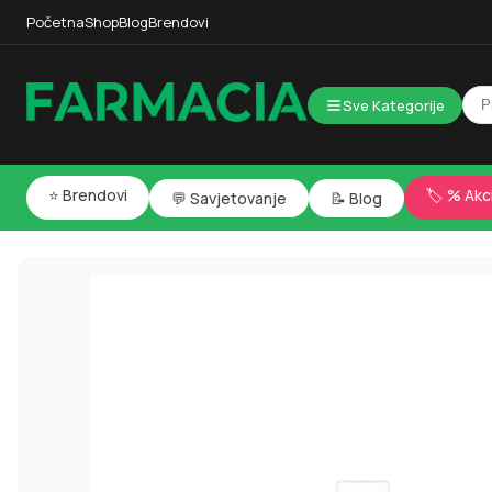
Početna
Shop
Blog
Brendovi
Sve Kategorije
⭐ Brendovi
🏷️ % Akc
💬 Savjetovanje
📝 Blog