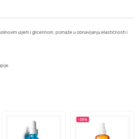
linovim uljem i glicerinom, pomaže u obnavljanju elastičnosti i
pije.
-
20
%