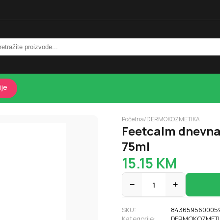
ije
Početna
/
DERMOKOZMETIKA
Feetcalm dnevna
75ml
15.15
KM
−
1
+
SKU:
843659560005
Kategorije:
DERMOKOZMETI