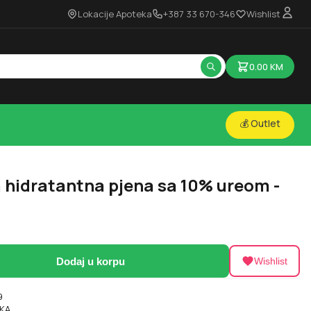
Lokacije Apoteka
+387 33 670-346
Wishlist
0.00
KM
💰 Outlet
 hidratantna pjena sa 10% ureom -
Dodaj u korpu
Wishlist
9
KA