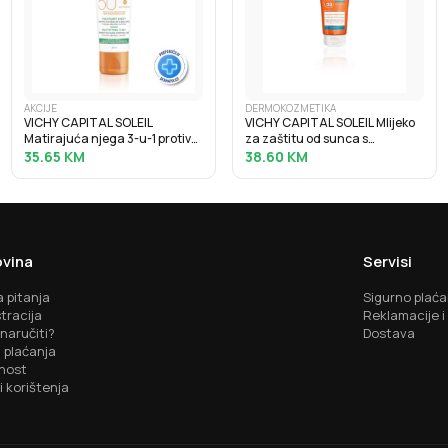
AKCIJE
DERMOKOZMETIKA
VICHY CAPITAL SOLEIL
VICHY CAPITAL SOLEIL Mlijeko
Matirajuća njega 3-u-1 protiv
za zaštitu od sunca s
masnog sjaja SPF50+, 50 ml
hidratacijskom hijaluronskom
35.65
KM
38.60
KM
kiselinom SPF30, 200 ml
vina
Servisi
 pitanja
Sigurno plaća
tracija
Reklamacije i
naručiti?
Dostava
 plaćanja
nost
i korištenja