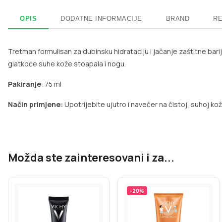
OPIS
DODATNE INFORMACIJE
BRAND
RE
Tretman formulisan za dubinsku hidrataciju i jačanje zaštitne bar
glatkoće suhe kože stoapala i nogu.
Pakiranje
: 75 ml
Način primjene:
Upotrijebite ujutro i navečer na čistoj, suhoj kož
Možda ste zainteresovani i za...
-
20
%