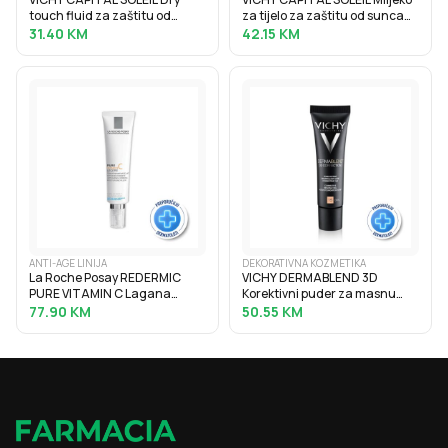
touch fluid za zaštitu od
za tijelo za zaštitu od sunca
sunca protiv masnoga sjaja
SPF50+, obiteljsko pakiranje,
31.40
KM
42.15
KM
SPF50, 50 ml
300 ml
ANTI-AGE LINIJA
DEKORATIVNA KOZMETIKA
La Roche Posay REDERMIC
VICHY DERMABLEND 3D
PURE VITAMIN C Lagana
Korektivni puder za masnu
krema za korekciju bora i
kožu sklonu aknama s visokim
77.90
KM
50.55
KM
punoću normalne i mješovite
stupnjem prekrivanja, 30 ml, 15
kože, 40 ml
Opal