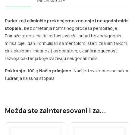
INFORMACIJE
Puder koji eliminiše prekomjerno znojenje i neugodni miris
stopala
, bez ometanja normalnog procesa perspiracije.
Pomaže stopalima da ostanu svježa, suha i bez neugodnih
mirisa cijeli dan. Formulisan sa mentolom, steriliziranim talkom,
cink oksidom i magnezij karbonatom, uklanja mogućnost
razvoja bakterija koje izazivaju neugodan miris.
Pakiranje:
100 g
Način primjene:
Nanijeti svakodnevno nakon
tuširanja na suha stopala.
Možda ste zainteresovani i za...