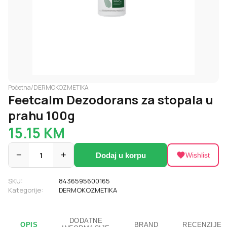
Početna
/
DERMOKOZMETIKA
Feetcalm Dezodorans za stopala u
prahu 100g
15.15
KM
−
1
+
Dodaj u korpu
Wishlist
SKU:
8436595600165
Kategorije:
DERMOKOZMETIKA
DODATNE
OPIS
BRAND
RECENZIJE