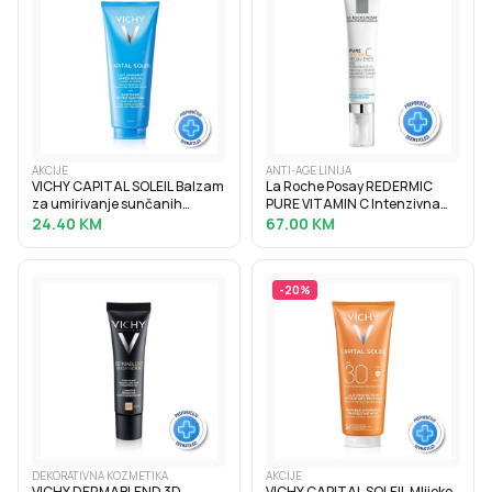
AKCIJE
ANTI-AGE LINIJA
VICHY CAPITAL SOLEIL Balzam
La Roche Posay REDERMIC
za umirivanje sunčanih
PURE VITAMIN C Intenzivna
opeklina, 100 ml
krema protiv bora za osjetljivu
24.40
KM
67.00
KM
kožu oko očiju, 15 ml
-
20
%
DEKORATIVNA KOZMETIKA
AKCIJE
VICHY DERMABLEND 3D
VICHY CAPITAL SOLEIL Mlijeko