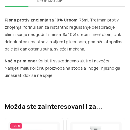
INFORMACIJE
Pjena protiv znojenja sa 10% Ureom
75ml. Tretman protiv
znojenja, formulisan za instantno regulisanje perspiracije i
eliminisanje neugodnih mirisa. Sa 10% ureom, mentolom, cink
ricinoleatom, maslinovim uljem i glicerinom, pomaže stopalima
da cijeli dan ostanu suha, svježa i mekana.
Način primjene:
Koristiti svakodnevno ujutro i navečer.
Nanijeti malu količinu proizvoda na stopala i noge i nježno ga
umasirati dok se ne upije.
Možda ste zainteresovani i za...
-
20
%