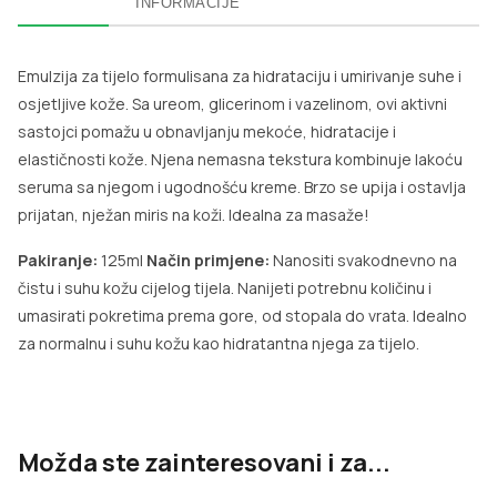
INFORMACIJE
Emulzija za tijelo formulisana za hidrataciju i umirivanje suhe i
osjetljive kože. Sa ureom, glicerinom i vazelinom, ovi aktivni
sastojci pomažu u obnavljanju mekoće, hidratacije i
elastičnosti kože. Njena nemasna tekstura kombinuje lakoću
seruma sa njegom i ugodnošću kreme. Brzo se upija i ostavlja
prijatan, nježan miris na koži. Idealna za masaže!
Pakiranje:
125ml
Način primjene:
Nanositi svakodnevno na
čistu i suhu kožu cijelog tijela. Nanijeti potrebnu količinu i
umasirati pokretima prema gore, od stopala do vrata. Idealno
za normalnu i suhu kožu kao hidratantna njega za tijelo.
Možda ste zainteresovani i za...