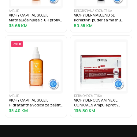
AKCIJE
DEKORATIVNA KOZMETIKA
VICHY CAPITAL SOLEIL
VICHY DERMABLEND 3D
Matirajuća njega 3-u-1 protiv
Korektivni puder za masnu
masnog sjaja SPF50+, 50 ml
kožu sklonu aknama s visokim
35.65
KM
50.55
KM
stupnjem prekrivanja, 30 ml,
25 Nude
-
20
%
AKCIJE
DERMOKOZMETIKA
VICHY CAPITAL SOLEIL
VICHY DERCOS AMINEXIL
Hidratantna vodica za zaštitu
CLINICAL 5 Ampule protiv
od sunca za naglašen ten
ispadanja kose za žene 21x6
35.40
KM
136.80
KM
SPF30, 200 ml
ml