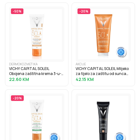
-
50
%
-
20
%
DERMOKOZMETIKA
AKCIJE
VICHY CAPITAL SOLEIL
VICHY CAPITAL SOLEIL Mlijeko
Obojena zaštitna krema 3-u-1
za tijelo za zaštitu od sunca
protiv tamnih mrlja SPF50+, 50
SPF50+, obiteljsko pakiranje,
22.60
KM
42.15
KM
ml
300 ml
-
20
%