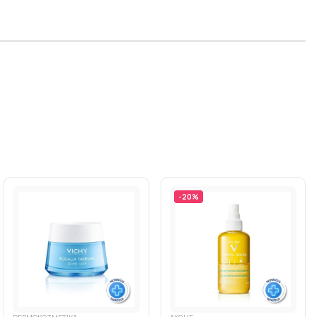
-
20
%