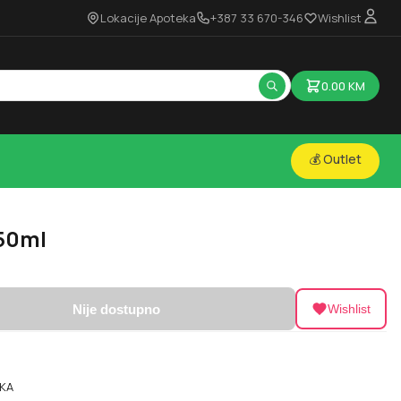
Lokacije Apoteka
+387 33 670-346
Wishlist
0.00
KM
💰 Outlet
 50ml
Nije dostupno
Wishlist
KA