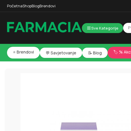
Početna
Shop
Blog
Brendovi
Sve Kategorije
⭐ Brendovi
🏷️ % Akc
💬 Savjetovanje
📝 Blog