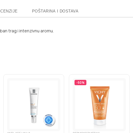
CENZIJE
POŠTARINA I DOSTAVA
oban trag i intenzivnu aromu.
-
50
%