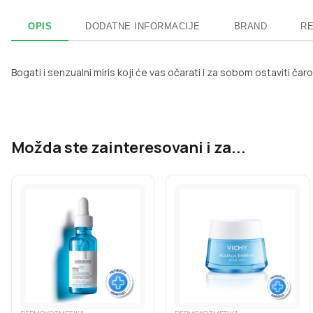
OPIS
DODATNE INFORMACIJE
BRAND
RE
Bogati i senzualni miris koji će vas očarati i za sobom ostaviti čar
Možda ste zainteresovani i za...