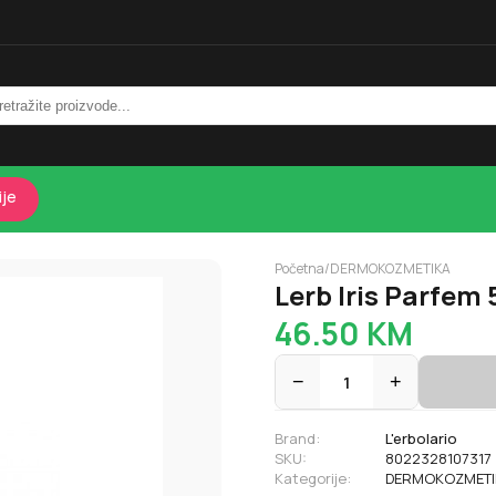
ije
Početna
/
DERMOKOZMETIKA
Lerb Iris Parfem
46.50
KM
−
1
+
Brand:
L'erbolario
SKU:
8022328107317
Kategorije:
DERMOKOZMETI