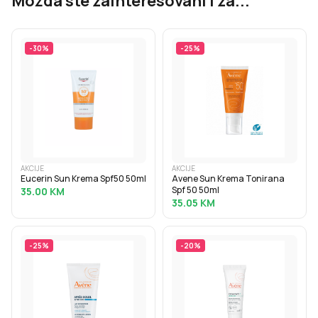
Možda ste zainteresovani i za...
-
30
%
-
25
%
AKCIJE
AKCIJE
Eucerin Sun Krema Spf50 50ml
Avene Sun Krema Tonirana
Spf 50 50ml
35.00
KM
35.05
KM
-
25
%
-
20
%