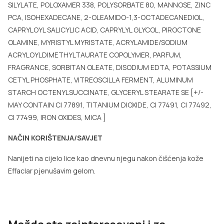
SILYLATE, POLOXAMER 338, POLYSORBATE 80, MANNOSE, ZINC
PCA, ISOHEXADECANE, 2-OLEAMIDO-1,3-OCTADECANEDIOL,
CAPRYLOYL SALICYLIC ACID, CAPRYLYL GLYCOL, PIROCTONE
OLAMINE, MYRISTYL MYRISTATE, ACRYLAMIDE/SODIUM
ACRYLOYLDIMETHYLTAURATE COPOLYMER, PARFUM,
FRAGRANCE, SORBITAN OLEATE, DISODIUM EDTA, POTASSIUM
CETYL PHOSPHATE, VITREOSCILLA FERMENT, ALUMINUM
STARCH OCTENYLSUCCINATE, GLYCERYL STEARATE SE [+/-
MAY CONTAIN CI 77891, TITANIUM DIOXIDE, CI 77491, CI 77492,
CI 77499, IRON OXIDES, MICA ]
NAČIN KORIŠTENJA/SAVJET
Nanijeti na cijelo lice kao dnevnu njegu nakon čišćenja kože
Effaclar pjenušavim gelom.