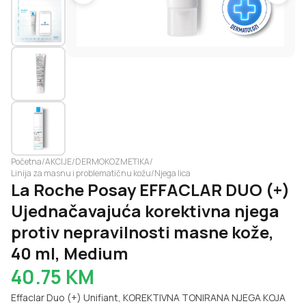
Početna
/
AKCIJE
/
DERMOKOZMETIKA
/
Linija za masnu i problematičnu kožu
/
Njega lica
La Roche Posay EFFACLAR DUO (+)
Ujednačavajuća korektivna njega
protiv nepravilnosti masne kože,
40 ml, Medium
40.75
KM
Effaclar Duo (+) Unifiant, KOREKTIVNA TONIRANA NJEGA KOJA