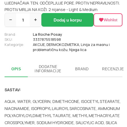
UJEDNAČAVA TEN. ODČEPLJUJE PORE. PROTIV NEPRAVILNOSTI.
PROTIV MRLJA NA KOŽI. 2 nijanse - Light & Medium
−
1
+
Dodaj u korpu
Wishlist
Brand:
La Roche Posay
SKU:
3337875518598
Kategorije:
AKCIJE
,
DERMOKOZMETIKA
,
Linija za masnu i
problematičnu kožu
,
Njega lica
DODATNE
OPIS
BRAND
RECENZIJE
INFORMACIJE
SASTAV:
AQUA, WATER, GLYCERIN, DIMETHICONE, ISOCETYL STEARATE,
NIACINAMIDE, ISOPROPYL LAUROYL SARCOSINATE, AMMONIUM
POLYACRYLOYLDIMETHYL TAURATE, METHYL METHACRYLATE
CROSSPOLYMER, SODIUM HYDROXIDE, SALICYLIC ACID, SILICA