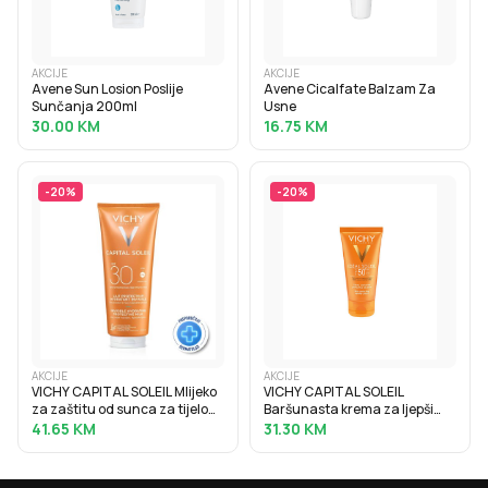
AKCIJE
AKCIJE
Avene Sun Losion Poslije
Avene Cicalfate Balzam Za
Sunčanja 200ml
Usne
30.00
KM
16.75
KM
-
20
%
-
20
%
AKCIJE
AKCIJE
VICHY CAPITAL SOLEIL Mlijeko
VICHY CAPITAL SOLEIL
za zaštitu od sunca za tijelo
Baršunasta krema za ljepši
SPF30, obiteljsko pakiranje,
izgled kože, normalna do suha
41.65
KM
31.30
KM
300 ml
osjetljiva koža SPF50+, 50 ml