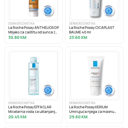
DERMOKOZMETIKA
DERMOKOZMETIKA
La Roche Posay ANTHELIOS DP
La Roche Posay CICAPLAST
Mlijeko za zaštitu od sunca za
BAUME 40 ml
osjetljivu kožu beba SPF50+, 50
30.80
KM
23.60
KM
ml
DERMOKOZMETIKA
DERMOKOZMETIKA
La Roche Posay EFFACLAR
La Roche Posay KERIUM
Micelarna voda za uklanjanje
Umirujuća njega za masnu
šminke i čišćenje masne i
kožu lica koja neutralizira
20.45
KM
29.60
KM
osjetljive kože, 200 ml
crvenilo i potiče eksfolijaciju,
40 ml