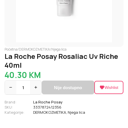
Početna
/
DERMOKOZMETIKA
/
Njega lica
La Roche Posay Rosaliac Uv Riche
40ml
40.30
KM
−
1
+
Nije dostupno
Wishlist
Brand:
La Roche Posay
SKU:
3337872412356
Kategorije:
DERMOKOZMETIKA
,
Njega lica