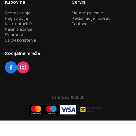
Kupovina
Servisi
Česta pitanja
Sigurno plaćanje
Registracija
Reklamacije i povrat
Kako naručiti?
Dostava
Način plaćanja
Sigurnost
Uslovi korištenja
Socijalne mreže:
Farmacia ©
2026