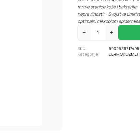
mrtve stanice kože i bakterije;
nepravilnosti;
- Svojstva umiriv
optimalni mikrobiom epidermisa
−
1
+
SKU:
5902539717495
Kategorije:
DERMOKOZMETI