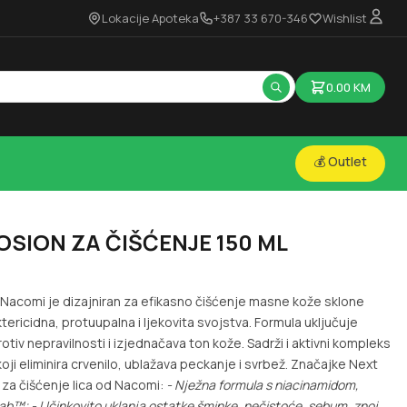
Lokacije Apoteka
+387 33 670-346
Wishlist
0.00
KM
💰 Outlet
OSION ZA ČIŠĆENJE 150 ML
d Nacomi je dizajniran za efikasno čišćenje masne kože sklone
ricidna, protuupalna i ljekovita svojstva. Formula uključuje
rotiv nepravilnosti i izjednačava ton kože. Sadrži i aktivni kompleks
oji eliminira crvenilo, ublažava peckanje i svrbež. Značajke Next
za čišćenje lica od Nacomi:
- Nježna formula s niacinamidom,
tab™;
- Učinkovito uklanja ostatke šminke, nečistoće, sebum, znoj,