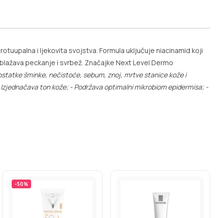
tuupalna i ljekovita svojstva. Formula uključuje niacinamid koji
o, ublažava peckanje i svrbež. Značajke Next Level Dermo
 ostatke šminke, nečistoće, sebum, znoj, mrtve stanice kože i
 Izjednačava ton kože;
- Podržava optimalni mikrobiom epidermisa;
-
-
50
%