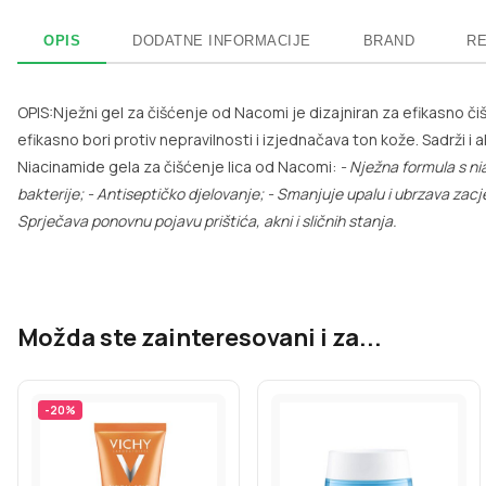
OPIS
DODATNE INFORMACIJE
BRAND
RE
OPIS:Nježni gel za čišćenje od Nacomi je dizajniran za efikasno č
efikasno bori protiv nepravilnosti i izjednačava ton kože. Sadrži i
Niacinamide gela za čišćenje lica od Nacomi:
- Nježna formula s 
bakterije;
- Antiseptičko djelovanje;
- Smanjuje upalu i ubrzava zacje
Sprječava ponovnu pojavu prištića, akni i sličnih stanja.
Možda ste zainteresovani i za...
-
20
%