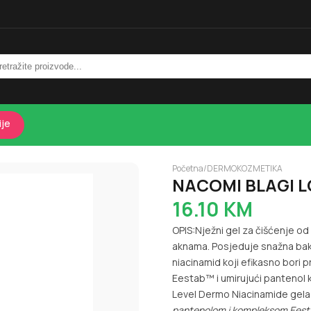
ije
Početna
/
DERMOKOZMETIKA
NACOMI BLAGI L
16.10
KM
OPIS:Nježni gel za čišćenje o
aknama. Posjeduje snažna bakte
niacinamid koji efikasno bori p
Eestab™ i umirujući pantenol k
Level Dermo Niacinamide gela 
pantenolom i kompleksom Ees