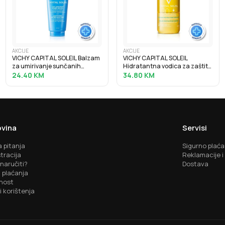
AKCIJE
AKCIJE
VICHY CAPITAL SOLEIL Balzam
VICHY CAPITAL SOLEIL
za umirivanje sunčanih
Hidratantna vodica za zaštitu
opeklina, 100 ml
od sunca SPF30, 200 ml
24.40
KM
34.80
KM
vina
Servisi
 pitanja
Sigurno plaća
tracija
Reklamacije i
naručiti?
Dostava
 plaćanja
nost
i korištenja