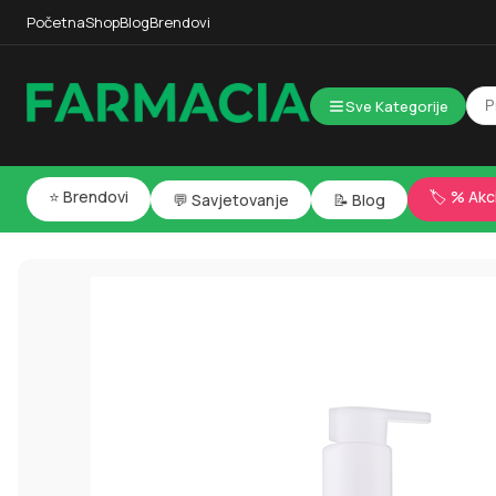
Početna
Shop
Blog
Brendovi
Sve Kategorije
⭐ Brendovi
🏷️ % Akc
💬 Savjetovanje
📝 Blog