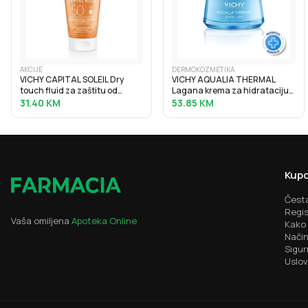
AKCIJE
DERMOKOZMETIKA
VICHY CAPITAL SOLEIL Dry
VICHY AQUALIA THERMAL
touch fluid za zaštitu od
Lagana krema za hidrataciju
sunca protiv masnoga sjaja
kože s hijaluronskom kiselinom,
31.40
KM
53.85
KM
SPF50, 50 ml
50 ml
Kupo
Česta
Regis
Vaša omiljena
Apoteka Online
Kako 
Način
Sigur
Uslov