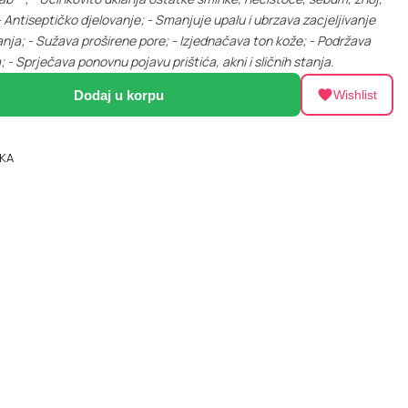
- Antiseptičko djelovanje;
- Smanjuje upalu i ubrzava zacjeljivanje
anja;
- Sužava proširene pore;
- Izjednačava ton kože;
- Podržava
;
- Sprječava ponovnu pojavu prištića, akni i sličnih stanja.
Dodaj u korpu
Wishlist
KA