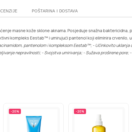
CENZIJE
POŠTARINA I DOSTAVA
išćenje masne kože sklone aknama. Posjeduje snažna baktericidna, pro
 aktivni kompleks Eestab™ i umirujući pantenol koji eliminira crvenil
niacinamidom, pantenolom i kompleksom Eestab™;
- Učinkovito uklanja
ljivanje nepravilnosti;
- Svojstva umirivanja;
- Sužava proširene pore;
-
-
20
%
-
20
%