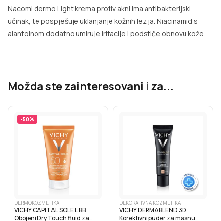
Nacomi dermo Light krema protiv akni ima antibakterijski
učinak, te pospješuje uklanjanje kožnih lezija. Niacinamid s
alantoinom dodatno umiruje iritacije i podstiče obnovu kože.
Možda ste zainteresovani i za...
-
50
%
DERMOKOZMETIKA
DEKORATIVNA KOZMETIKA
VICHY CAPITAL SOLEIL BB
VICHY DERMABLEND 3D
Obojeni Dry Touch fluid za
Korektivni puder za masnu