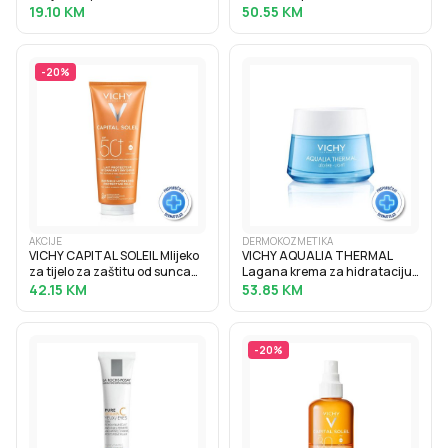
zaštitu od sunca SPF50, 50 ml
kožu sklonu aknama s visokim
19.10
KM
50.55
KM
stupnjem prekrivanja, 30 ml,
25 Nude
-
20
%
AKCIJE
DERMOKOZMETIKA
VICHY CAPITAL SOLEIL Mlijeko
VICHY AQUALIA THERMAL
za tijelo za zaštitu od sunca
Lagana krema za hidrataciju
SPF50+, obiteljsko pakiranje,
kože s hijaluronskom
42.15
KM
53.85
KM
300 ml
kiselinom, 50 ml
-
20
%