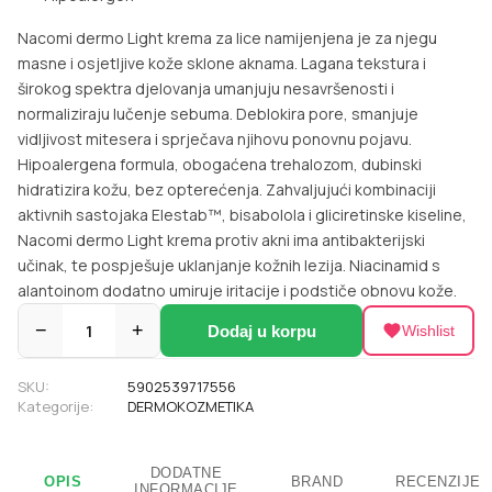
Nacomi dermo Light krema za lice namijenjena je za njegu
masne i osjetljive kože sklone aknama. Lagana tekstura i
širokog spektra djelovanja umanjuju nesavršenosti i
normaliziraju lučenje sebuma. Deblokira pore, smanjuje
vidljivost mitesera i sprječava njihovu ponovnu pojavu.
Hipoalergena formula, obogaćena trehalozom, dubinski
hidratizira kožu, bez opterećenja. Zahvaljujući kombinaciji
aktivnih sastojaka Elestab™, bisabolola i gliciretinske kiseline,
Nacomi dermo Light krema protiv akni ima antibakterijski
učinak, te pospješuje uklanjanje kožnih lezija. Niacinamid s
alantoinom dodatno umiruje iritacije i podstiče obnovu kože.
−
1
+
Dodaj u korpu
Wishlist
SKU:
5902539717556
Kategorije:
DERMOKOZMETIKA
DODATNE
OPIS
BRAND
RECENZIJE
INFORMACIJE