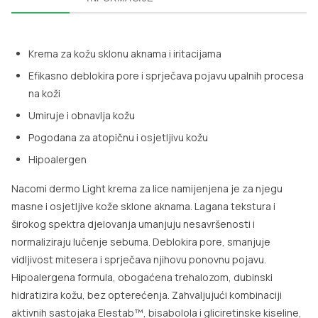
Krema za kožu sklonu aknama i iritacijama
Efikasno deblokira pore i sprječava pojavu upalnih procesa
na koži
Umiruje i obnavlja kožu
Pogodana za atopičnu i osjetljivu kožu
Hipoalergen
Nacomi dermo Light krema za lice namijenjena je za njegu
masne i osjetljive kože sklone aknama. Lagana tekstura i
širokog spektra djelovanja umanjuju nesavršenosti i
normaliziraju lučenje sebuma. Deblokira pore, smanjuje
vidljivost mitesera i sprječava njihovu ponovnu pojavu.
Hipoalergena formula, obogaćena trehalozom, dubinski
hidratizira kožu, bez opterećenja. Zahvaljujući kombinaciji
aktivnih sastojaka Elestab™, bisabolola i gliciretinske kiseline,