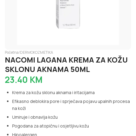
Početna
/
DERMOKOZMETIKA
NACOMI LAGANA KREMA ZA KOŽU
SKLONU AKNAMA 50ML
23.40
KM
Krema za kožu sklonu aknama i iritacijama
Efikasno deblokira pore i sprječava pojavu upalnih procesa
na koži
Umiruje i obnavlja kožu
Pogodana za atopičnu i osjetljivu kožu
Hipoalergen