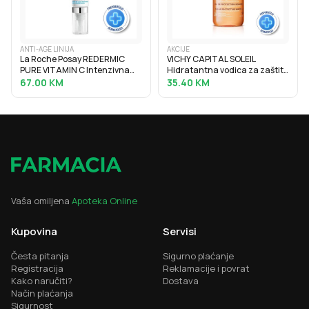
ANTI-AGE LINIJA
AKCIJE
La Roche Posay REDERMIC
VICHY CAPITAL SOLEIL
PURE VITAMIN C Intenzivna
Hidratantna vodica za zaštitu
krema protiv bora za osjetljivu
od sunca za naglašen ten
67.00
KM
35.40
KM
kožu oko očiju, 15 ml
SPF30, 200 ml
Vaša omiljena
Apoteka Online
Kupovina
Servisi
Česta pitanja
Sigurno plaćanje
Registracija
Reklamacije i povrat
Kako naručiti?
Dostava
Način plaćanja
Sigurnost