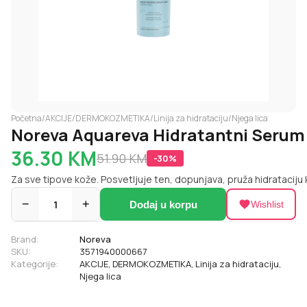
Početna
/
AKCIJE
/
DERMOKOZMETIKA
/
Linija za hidrataciju
/
Njega lica
Noreva Aquareva Hidratantni Serum
36.30
KM
51.90
KM
-
30
%
Za sve tipove kože. Posvetljuje ten, dopunjava, pruža hidrataciju
−
1
+
Dodaj u korpu
Wishlist
Brand:
Noreva
SKU:
3571940000667
Kategorije:
AKCIJE
,
DERMOKOZMETIKA
,
Linija za hidrataciju
,
Njega lica