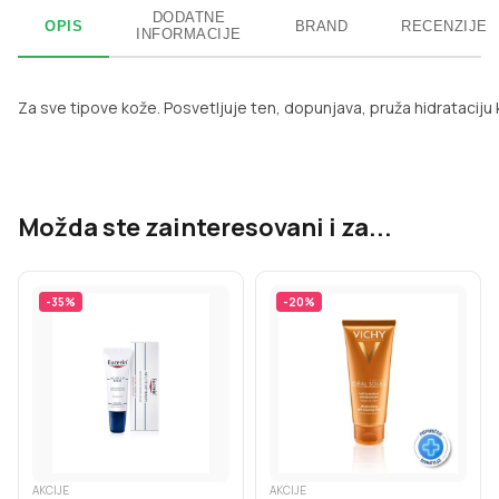
DODATNE
OPIS
BRAND
RECENZIJE
INFORMACIJE
Za sve tipove kože. Posvetljuje ten, dopunjava, pruža hidrataciju
Možda ste zainteresovani i za...
-
35
%
-
20
%
AKCIJE
AKCIJE