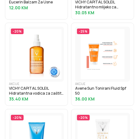
Eucerin Balzam Za Usne
VICHY CAPITAL SOLEIL
Hidratantno mlijeko za
12.00
KM
samotamnjenje, 100 ml
30.05
KM
-
20
%
-
25
%
AKCIJE
AKCIJE
VICHY CAPITAL SOLEIL
Avene Sun Tonirani Fluid Spf
Hidratantna vodica za zaštitu
50
od sunca za naglašen ten
35.40
KM
36.00
KM
SPF30, 200 ml
-
20
%
-
20
%