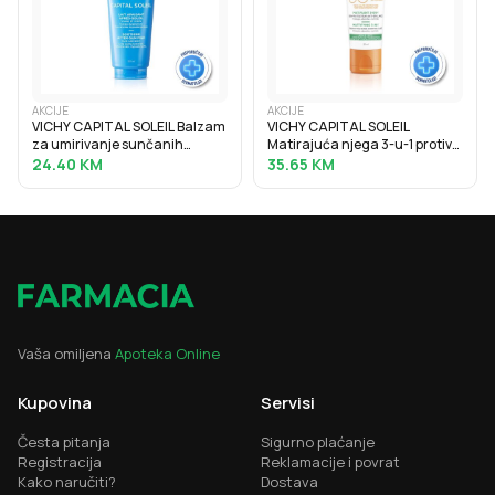
AKCIJE
AKCIJE
VICHY CAPITAL SOLEIL Balzam
VICHY CAPITAL SOLEIL
za umirivanje sunčanih
Matirajuća njega 3-u-1 protiv
opeklina, 100 ml
masnog sjaja SPF50+, 50 ml
24.40
KM
35.65
KM
Vaša omiljena
Apoteka Online
Kupovina
Servisi
Česta pitanja
Sigurno plaćanje
Registracija
Reklamacije i povrat
Kako naručiti?
Dostava