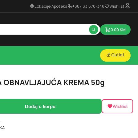
Lokacije Apoteka
+387 33 670-346
Wishlist
0.00
KM
💰 Outlet
A OBNAVLJAJUĆA KREMA 50g
Dodaj u korpu
Wishlist
9
KA