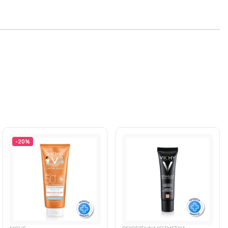
-
20
%