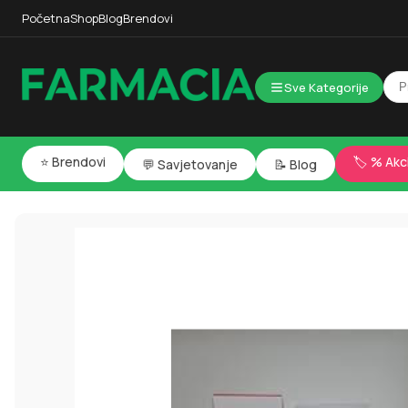
Početna
Shop
Blog
Brendovi
Sve Kategorije
⭐ Brendovi
🏷️ % Akc
💬 Savjetovanje
📝 Blog