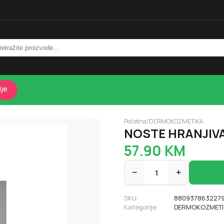
ije
Početna
/
DERMOKOZMETIKA
NOSTE HRANJIV
57.90
KM
−
1
+
SKU:
880937863227
Kategorije:
DERMOKOZMETI