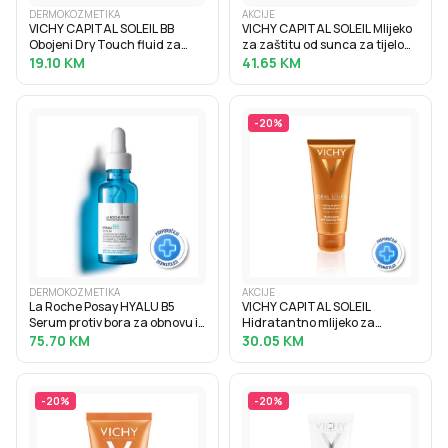
DERMOKOZMETIKA
AKCIJE
VICHY CAPITAL SOLEIL BB
VICHY CAPITAL SOLEIL Mlijeko
Obojeni Dry Touch fluid za
za zaštitu od sunca za tijelo
zaštitu od sunca SPF50, 50 ml
SPF30, obiteljsko pakiranje,
19.10
KM
41.65
KM
300 ml
-
20
%
DERMOKOZMETIKA
AKCIJE
La Roche Posay HYALU B5
VICHY CAPITAL SOLEIL
Serum protiv bora za obnovu i
Hidratantno mlijeko za
punoću kože s hijaluronskom
samotamnjenje, 100 ml
75.70
KM
30.05
KM
kiselinom, 30 ml
-
20
%
-
20
%