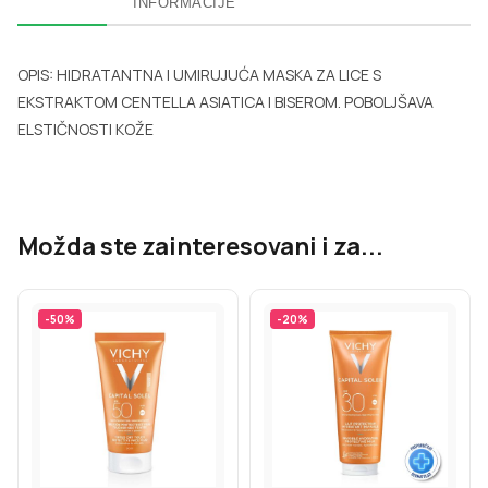
INFORMACIJE
OPIS: HIDRATANTNA I UMIRUJUĆA MASKA ZA LICE S
EKSTRAKTOM CENTELLA ASIATICA I BISEROM. POBOLJŠAVA
ELSTIČNOSTI KOŽE
Možda ste zainteresovani i za...
-
50
%
-
20
%