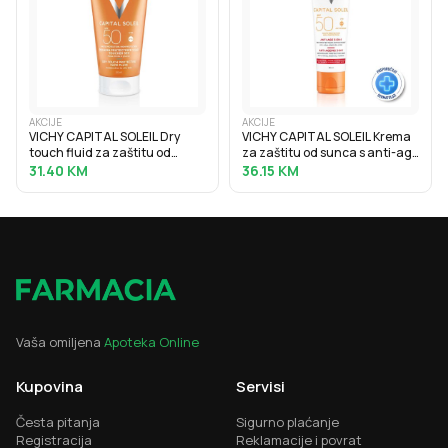
AKCIJE
AKCIJE
VICHY CAPITAL SOLEIL Dry
VICHY CAPITAL SOLEIL Krema
touch fluid za zaštitu od
za zaštitu od sunca s anti-age
sunca protiv masnoga sjaja
efektom SPF50, 50 ml
31.40
KM
36.15
KM
SPF50, 50 ml
Vaša omiljena
Apoteka Online
Kupovina
Servisi
Česta pitanja
Sigurno plaćanje
Registracija
Reklamacije i povrat