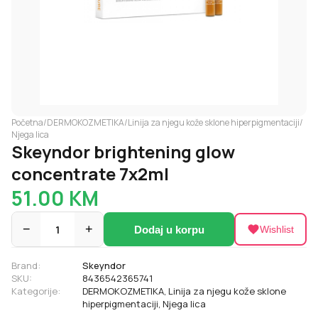
Početna
/
DERMOKOZMETIKA
/
Linija za njegu kože sklone hiperpigmentaciji
/
Njega lica
Skeyndor brightening glow
concentrate 7x2ml
51.00
KM
−
1
+
Dodaj u korpu
Wishlist
Brand:
Skeyndor
SKU:
8436542365741
Kategorije:
DERMOKOZMETIKA
,
Linija za njegu kože sklone
hiperpigmentaciji
,
Njega lica