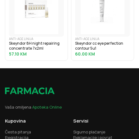
ANTI-AGE LINIJA
ANTI-AGE LINIJA
Skeyndor 8H night repairing
Skeyndor cc eye perfection
concentrate 7x2ml
contour 5u1
57.10
KM
60.00
KM
Vaša omiljena
Apoteka Online
Kupovina
Servisi
Česta pitanja
Sigurno plaćanje
Registracija
Reklamacije i povrat