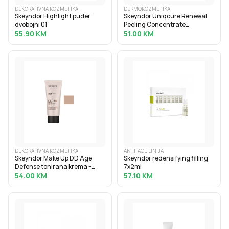
DEKORATIVNA KOZMETIKA
DERMOKOZMETIKA
Skeyndor Highlight puder
Skeyndor Uniqcure Renewal
dvobojni 01
Peeling Concentrate
(Obnavljajući piling
55.90
KM
51.00
KM
koncentrat) 7 x 2ml
DEKORATIVNA KOZMETIKA
ANTI-AGE LINIJA
Skeyndor Make Up DD Age
Skeyndor redensifying filling
Defense tonirana krema –
7x2ml
nijansa 01
54.00
KM
57.10
KM