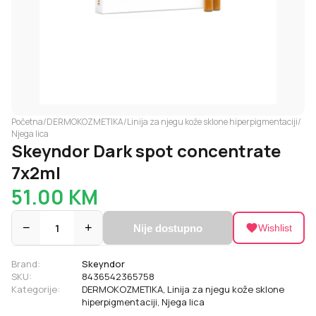
Početna
/
DERMOKOZMETIKA
/
Linija za njegu kože sklone hiperpigmentaciji
/
Njega lica
Skeyndor Dark spot concentrate
7x2ml
51.00
KM
−
1
+
Nije dostupno
Wishlist
Brand:
Skeyndor
SKU:
8436542365758
Kategorije:
DERMOKOZMETIKA
,
Linija za njegu kože sklone
hiperpigmentaciji
,
Njega lica