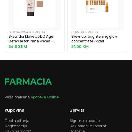
DEKORATIVNA KOZMETIKA
DERMOKOZMETIKA
Skeyndor Make Up DD Age
Skeyndor brightening glow
Defense tonirana krema –
concentrate 7x2ml
nijansa 02
54.00
KM
51.00
KM
Vaša omiljena
Apoteka Online
Kupovina
Servisi
Česta pitanja
Sigurno plaćanje
Registracija
Reklamacije i povrat
Kako naručiti?
Dostava