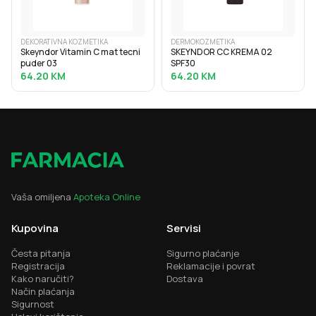
DEKORATIVNA KOZMETIKA
DERMOKOZMETIKA
Skeyndor Vitamin C mat tecni
SKEYNDOR CC KREMA 02
puder 03
SPF30
64.20
KM
64.20
KM
Vaša omiljena
Apoteka Online
Kupovina
Servisi
Česta pitanja
Sigurno plaćanje
Registracija
Reklamacije i povrat
Kako naručiti?
Dostava
Način plaćanja
Sigurnost