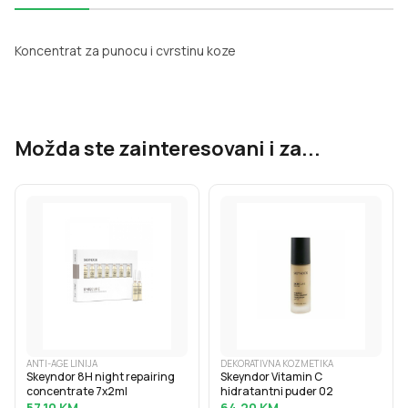
Koncentrat za punocu i cvrstinu koze
Možda ste zainteresovani i za...
ANTI-AGE LINIJA
DEKORATIVNA KOZMETIKA
Skeyndor 8H night repairing
Skeyndor Vitamin C
concentrate 7x2ml
hidratantni puder 02
57.10
KM
64.20
KM