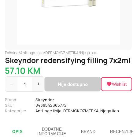
Početna
/
Anti-age linija
/
DERMOKOZMETIKA
/
Njega lica
Skeyndor redensifying filling 7x2ml
57.10
KM
−
1
+
Nije dostupno
Wishlist
Brand:
Skeyndor
SKU:
8436542365772
Kategorije:
Anti-age linija
,
DERMOKOZMETIKA
,
Njega lica
DODATNE
OPIS
BRAND
RECENZIJE
INFORMACIJE