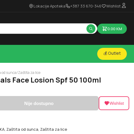
Lokacije Apoteka
+387 33 670-346
Wishlist
0.00
KM
💰 Outlet
a od sunca
/
Zaštita za lice
als Face Losion Spf 50 100ml
Nije dostupno
Wishlist
KA
,
Zaštita od sunca
,
Zaštita za lice