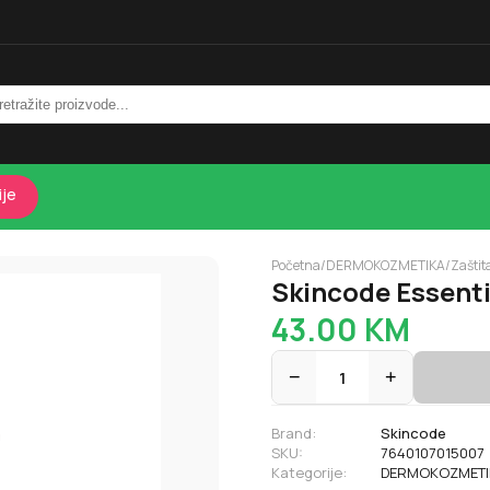
ije
Početna
/
DERMOKOZMETIKA
/
Zaštit
Skincode Essenti
43.00
KM
−
1
+
Brand:
Skincode
SKU:
7640107015007
Kategorije:
DERMOKOZMETI