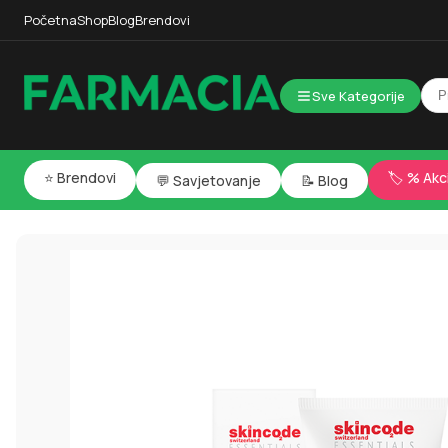
Početna
Shop
Blog
Brendovi
Sve Kategorije
⭐ Brendovi
🏷️ % Akc
💬 Savjetovanje
📝 Blog