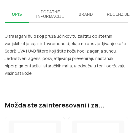
DODATNE
OPIS
BRAND
RECENZIJE
INFORMACIJE
Ultra lagani fluid koji pruža učinkovitu zaštitu od štetnih
vanjskih utjecaja i istovremeno djeluje na posvjetljivanje kože.
Sadrži UVA i UVB filtere koji štite kožu kod izlaganja suncu.
Jedinstveni agensi posvjetljivanja preveniraju nastanak
hiperpigmentacija i staračkih mrlja, ujednačuju ten i održavaju
vlažnost kože.
Možda ste zainteresovani i za...