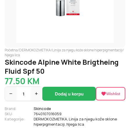
Početna
/
DERMOKOZMETIKA
/
Linija za njegu kože sklone hiperpigmentaciji
/
Njega lica
Skincode Alpine White Brigtheing
Fluid Spf 50
77.50
KM
−
1
+
Dodaj u korpu
Wishlist
Brand:
Skincode
SKU:
7640107016059
Kategorije:
DERMOKOZMETIKA
,
Linija za njegu kože sklone
hiperpigmentaciji
,
Njega lica