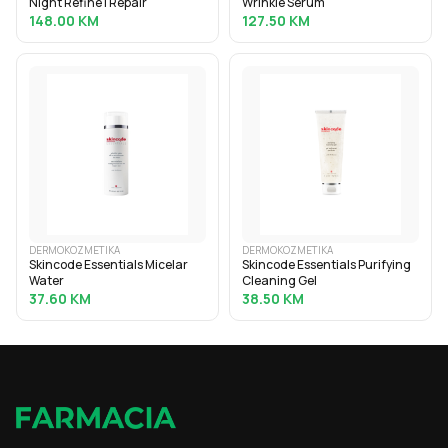
Night Refine I Repair
Wrinkle Serum
148.00
KM
127.50
KM
DERMOKOZMETIKA
DERMOKOZMETIKA
Skincode Essentials Micelar
Skincode Essentials Purifying
Water
Cleaning Gel
37.60
KM
38.50
KM