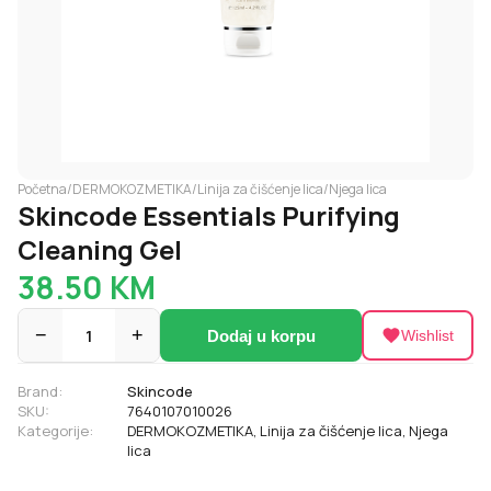
Početna
/
DERMOKOZMETIKA
/
Linija za čišćenje lica
/
Njega lica
Skincode Essentials Purifying
Cleaning Gel
38.50
KM
−
1
+
Dodaj u korpu
Wishlist
Brand:
Skincode
SKU:
7640107010026
Kategorije:
DERMOKOZMETIKA
,
Linija za čišćenje lica
,
Njega
lica