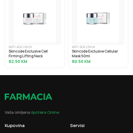
ANTI-AGE LINIJA
ANTI-AGE LINIJA
Skincode Exclusive Cell
Skincode Exclusive Cellular
Firming Lifting Neck
Mask 50ml
82.50
KM
80.50
KM
Vaša omiljena
Apoteka Online
Kupovina
Servisi