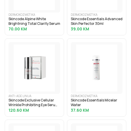
DERMOKOZMETIKA
DERMOKOZMETIKA
Skincode Alpine White
Skincode Essentials Advanced
Brightning Total Clarity Serum
Skin Perfector 30ml
70.00
KM
39.00
KM
ANTI-AGE LINIJA
DERMOKOZMETIKA
Skincode Exclusive Cellular
Skincode Essentials Micelar
Wrinkle Prohibiting Eye Serum
Water
15ml
120.60
KM
37.60
KM