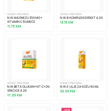
DODACI PREHRANI
DODACI PREHRANI
N.W. MAGNEZIJ 350 MG +
N.W. B-KOMPLEKS DIREKT A 20
VITAMIN C ŠUMEĆE
13.15
KM
11.75
KM
DODACI PREHRANI
DODACI PREHRANI
N.W. BETA GLUKAN+VIT.C+ZN
N.W. E-ULJE ZA KOŽU 60 ML
VREĆICE A 20
30.55
KM
17.20
KM
-
20
%