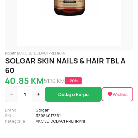
Početna
/
AKCIJE
/
DODACI PREHRANI
SOLGAR SKIN NAILS & HAIR TBL A
60
40.85
KM
51.10
KM
-
20
%
−
1
+
Dodaj u korpu
Wishlist
Brand:
Solgar
SKU:
33984017351
Kategorije:
AKCIJE
,
DODACI PREHRANI