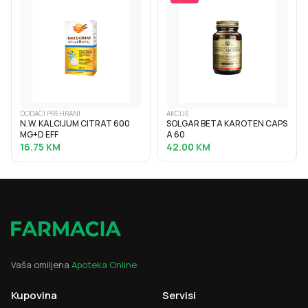
DODACI PREHRANI
AKCIJE
N.W. KALCIJUM CITRAT 600
SOLGAR BETA KAROTEN CAPS
MG+D EFF
A 60
16.75
KM
42.00
KM
Vaša omiljena
Apoteka Online
Kupovina
Servisi