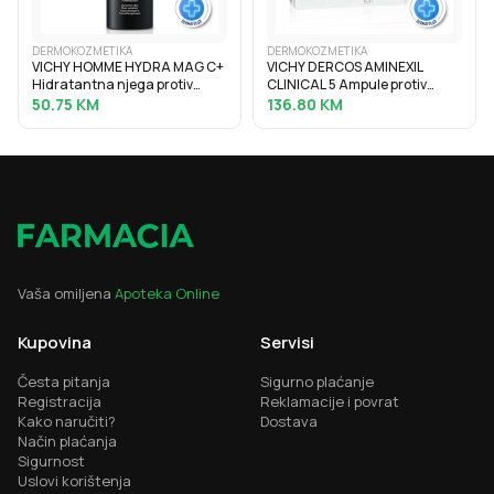
DERMOKOZMETIKA
DERMOKOZMETIKA
VICHY HOMME HYDRA MAG C+
VICHY DERCOS AMINEXIL
Hidratantna njega protiv
CLINICAL 5 Ampule protiv
znakova umora za lice i
ispadanja kose za žene 21x6
50.75
KM
136.80
KM
područje oko očiju, 50 ml
ml
Vaša omiljena
Apoteka Online
Kupovina
Servisi
Česta pitanja
Sigurno plaćanje
Registracija
Reklamacije i povrat
Kako naručiti?
Dostava
Način plaćanja
Sigurnost
Uslovi korištenja