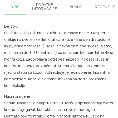
DODATNE
OPIS
BRAND
RECENZIJE
INFORMACIJE
Dejstvo
Priuštite vašoj koži istinski užitak"Termalne banje". Ovaj serum
djeluje na sve znake dehidratacije kože (fine dehidratacione
linije, diskomfor kože...). Koža je nakon primjene svježa, glatka,
mekana na dodir. U kombinaciji sa dnevnom kremom intenzivno
hidrira kožu. Zadovoljava potrebe i najžednijih koža i pruža im
komfor, mekoću i prozračnost. Krema: Ova lagana krema se
nježno stapa sa kožom i okrepljuje je jedinstvenim hidrantnim
kompleksom. Koža je hidrirana, mekana na dodir, prozračne
kompleksije.
Način primjene
Serum: Nanositi 2-3 kapi ujutro i/ili uveče prije nanošenja Water
kreme. Izbjegavati kontakt sa očima. Nekomedogen.
Dermatološki testiran. Krema: Nanositi ujutro i/ili uveče na