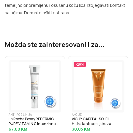
temeljno pripremljenu i osušenu kožu lica. Izbjegavati kontakt
sa očima. Dermatološki testirana.
Možda ste zainteresovani i za...
-
20
%
ANTI-AGE LINIJA
AKCIJE
La Roche Posay REDERMIC
VICHY CAPITAL SOLEIL
PURE VITAMIN C Intenzivna
Hidratantno mlijeko za
krema protiv bora za osjetljivu
samotamnjenje, 100 ml
67.00
KM
30.05
KM