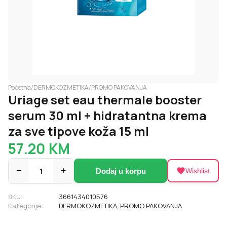
Početna
/
DERMOKOZMETIKA
/
PROMO PAKOVANJA
Uriage set eau thermale booster
serum 30 ml + hidratantna krema
za sve tipove koža 15 ml
57.20
KM
−
1
+
Dodaj u korpu
Wishlist
SKU:
3661434010576
Kategorije:
DERMOKOZMETIKA
,
PROMO PAKOVANJA