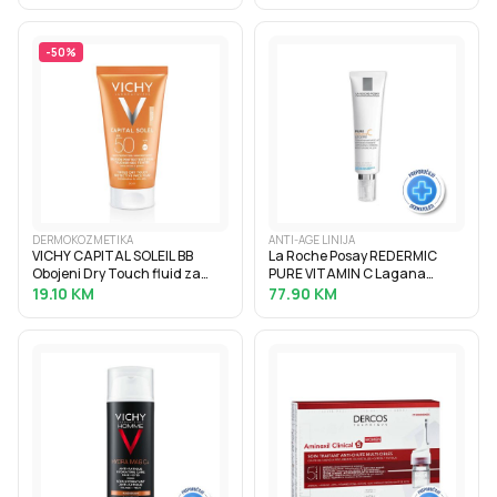
kožu oko očiju, 15 ml
-
50
%
DERMOKOZMETIKA
ANTI-AGE LINIJA
VICHY CAPITAL SOLEIL BB
La Roche Posay REDERMIC
Obojeni Dry Touch fluid za
PURE VITAMIN C Lagana
zaštitu od sunca SPF50, 50 ml
krema za korekciju bora i
19.10
KM
77.90
KM
punoću normalne i mješovite
kože, 40 ml