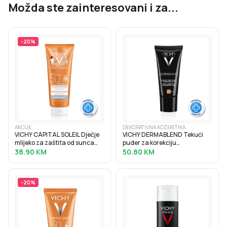
Možda ste zainteresovani i za...
-
20
%
AKCIJE
DEKORATIVNA KOZMETIKA
VICHY CAPITAL SOLEIL Dječje
VICHY DERMABLEND Tekući
mlijeko za zaštita od sunca
puder za korekciju
SPF50+, 300 ml
neujednačene boje kože
38.90
KM
50.80
KM
SPF28, 30 ml, 35 Sand
-
20
%