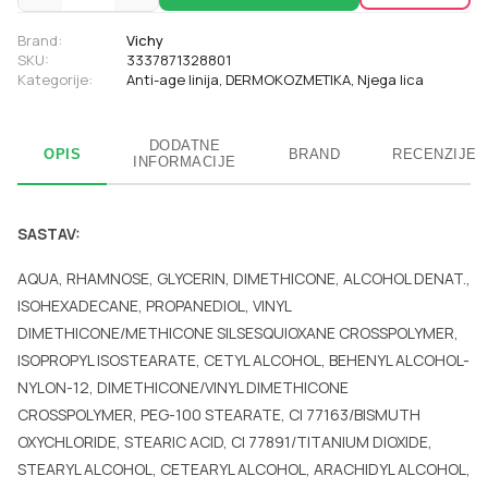
Brand:
Vichy
SKU:
3337871328801
Kategorije:
Anti-age linija
,
DERMOKOZMETIKA
,
Njega lica
DODATNE
OPIS
BRAND
RECENZIJE
INFORMACIJE
SASTAV:
AQUA, RHAMNOSE, GLYCERIN, DIMETHICONE, ALCOHOL DENAT.,
ISOHEXADECANE, PROPANEDIOL, VINYL
DIMETHICONE/METHICONE SILSESQUIOXANE CROSSPOLYMER,
ISOPROPYL ISOSTEARATE, CETYL ALCOHOL, BEHENYL ALCOHOL-
NYLON-12, DIMETHICONE/VINYL DIMETHICONE
CROSSPOLYMER, PEG-100 STEARATE, CI 77163/BISMUTH
OXYCHLORIDE, STEARIC ACID, CI 77891/TITANIUM DIOXIDE,
STEARYL ALCOHOL, CETEARYL ALCOHOL, ARACHIDYL ALCOHOL,