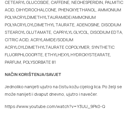
CETEARYL GLUCOSIDE, CAFFEINE, NEOHESPERIDIN, PALMITIC
ACID, DIHYDROCHALCONE, PHENOXYETHANOL, AMMONIUM
POLYACRYLDIMETHYLTAURAMIDE/AMMONIUM
POLYACRYLOYLDIMETHYL TAURATE, ADENOSINE, DISODIUM
STEAROYL GLUTAMATE, CAPRYLYL GLYCOL, DISODIUM EDTA,
CITRIC ACID, ACRYLAMIDE/SODIUM
ACRYLOYLDIMETHYLTAURATE COPOLYMER, SYNTHETIC
FLUORPHLOGOPITE, ETHYLHEXYL HYDROXYSTEARATE,
PARFUM, POLYSORBATE 81
NAČIN KORIŠTENJA/SAVJET
Jednoliko nanijeti ujutro na čistu kožu cijelog lica. Po želji se
može nanijeti i dvaput dnevno, ujutro i navečer.
https://www.youtube.com/watch?v=Y3UU_9Pk0-Q