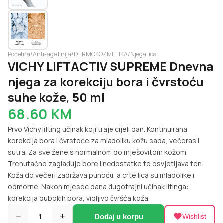
Početna
/
Anti-age linija
/
DERMOKOZMETIKA
/
Njega lica
VICHY LIFTACTIV SUPREME Dnevna
njega za korekciju bora i čvrstoću
suhe kože, 50 ml
68.60
KM
Prvo Vichy lifting učinak koji traje cijeli dan. Kontinuirana
korekcija bora i čvrstoće za mladoliku kožu sada, večeras i
sutra. Za sve žene s normalnom do mješovitom kožom.
Trenutačno zaglađuje bore i nedostatke te osvjetljava ten.
Koža do večeri zadržava punoću, a crte lica su mladolike i
odmorne. Nakon mjesec dana dugotrajni učinak litinga:
korekcija dubokih bora, vidljivo čvršća koža.
−
1
+
Dodaj u korpu
Wishlist