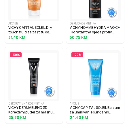
AKCIJE
DERMOKOZMETIKA
VICHY CAPITAL SOLEIL Dry
VICHY HOMME HYDRA MAG C+
touch fluid za zaštitu od
Hidratantna njega protiv
sunca protiv masnoga sjaja
znakova umora za lice i
31.40
KM
50.75
KM
SPF50, 50 ml
područje oko očiju, 50 ml
-
50
%
-
20
%
DEKORATIVNA KOZMETIKA
AKCIJE
VICHY DERMABLEND 3D
VICHY CAPITAL SOLEIL Balzam
Korektivni puder za masnu
za umirivanje sunčanih
kožu sklonu aknama s visokim
opeklina, 100 ml
25.30
KM
24.40
KM
stupnjem prekrivanja, 30 ml,
45 Gold