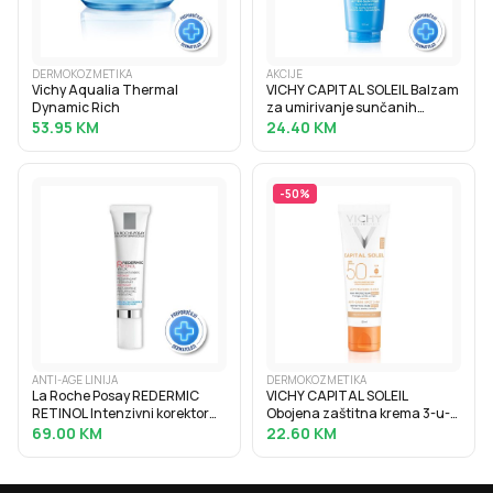
DERMOKOZMETIKA
AKCIJE
Vichy Aqualia Thermal
VICHY CAPITAL SOLEIL Balzam
Dynamic Rich
za umirivanje sunčanih
opeklina, 100 ml
53.95
KM
24.40
KM
-
50
%
ANTI-AGE LINIJA
DERMOKOZMETIKA
La Roche Posay REDERMIC
VICHY CAPITAL SOLEIL
RETINOL Intenzivni korektor
Obojena zaštitna krema 3-u-1
protiv bora za osjetljivu kožu
protiv tamnih mrlja SPF50+, 50
69.00
KM
22.60
KM
oko očiju, 15 ml
ml