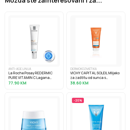
Možda ste zainteresovani i za...
ANTI-AGE LINIJA
DERMOKOZMETIKA
La Roche Posay REDERMIC
VICHY CAPITAL SOLEIL Mlijeko
PURE VITAMIN C Lagana
za zaštitu od sunca s
krema za korekciju bora i
hidratacijskom hijaluronskom
77.90
KM
38.60
KM
punoću normalne i mješovite
kiselinom SPF30, 200 ml
kože, 40 ml
-
20
%