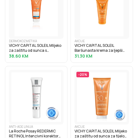
DERMOKOZMETIKA
AKCIJE
VICHY CAPITAL SOLEIL Mlijeko
VICHY CAPITAL SOLEIL
za zaštitu od sunca s
Baršunasta krema za ljepši
hidratacijskom hijaluronskom
izgled kože, normalna do suha
38.60
KM
31.30
KM
kiselinom SPF30, 200 ml
osjetljiva koža SPF50+, 50 ml
-
20
%
ANTI-AGE LINIJA
AKCIJE
La Roche Posay REDERMIC
VICHY CAPITAL SOLEIL Mlijeko
RETINOL Intenzivni korektor
za zaštitu od sunca za tijelo