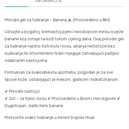
INFORMACIJE
Prirodni gel za tuširanje – Banana 🍌 (Proizvedeno u BiH)
Uživajte u bogatoj, kremastoj pjeni i neodoljivom mirisu svježe
banane koji ostaje na koži tokom cijelog dana. Ovaj prirodni gel
za tuširanje nježno čisti kožu i kosu, uklanja nečistoće bez
isušivanja te istovremeno hrani i njeguje zahvaljujući pažljivo
odabranim sastojcima.
Formulisan za svakodnevnu upotrebu, pogodan je za sve
tipove kože, ostavljajući je mekom, glatkom i hidratiziranom.
✔ Prirodni sastojci
✔ 2u1 – za tijelo i kosu
✔ Proizvedeno u Bosni i Hercegovini
✔
Dugotrajan, slatki miris banane
Pretvorite svako tuširanje u mirisni tropski ritual