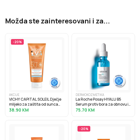
Možda ste zainteresovani i za...
-
20
%
AKCIJE
DERMOKOZMETIKA
VICHY CAPITAL SOLEIL Dječje
La Roche Posay HYALU B5
mlijeko za zaštita od sunca
Serum protiv bora za obnovu i
SPF50+, 300 ml
punoću kože s hijaluronskom
38.90
KM
75.70
KM
kiselinom, 30 ml
-
20
%