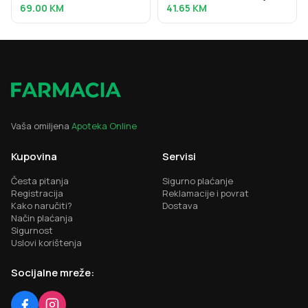
protiv bora za osjetljivu kožu
SPF30, obiteljsko pakiranje,
69.00
KM
41.65
KM
oko očiju, 15 ml
300 ml
Vaša omiljena
Apoteka Online
Kupovina
Servisi
Česta pitanja
Sigurno plaćanje
Registracija
Reklamacije i povrat
Kako naručiti?
Dostava
Način plaćanja
Sigurnost
Uslovi korištenja
Socijalne mreže: