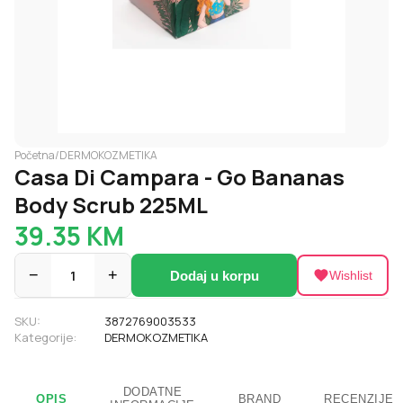
Početna
/
DERMOKOZMETIKA
Casa Di Campara - Go Bananas
Body Scrub 225ML
39.35
KM
−
1
+
Dodaj u korpu
Wishlist
SKU:
3872769003533
Kategorije:
DERMOKOZMETIKA
DODATNE
OPIS
BRAND
RECENZIJE