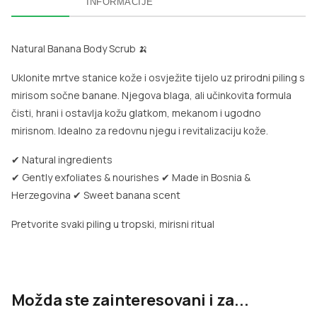
INFORMACIJE
Natural Banana Body Scrub 🍌
Uklonite mrtve stanice kože i osvježite tijelo uz prirodni piling s
mirisom sočne banane. Njegova blaga, ali učinkovita formula
čisti, hrani i ostavlja kožu glatkom, mekanom i ugodno
mirisnom. Idealno za redovnu njegu i revitalizaciju kože.
✔ Natural ingredients
✔ Gently exfoliates & nourishes
✔ Made in Bosnia &
Herzegovina
✔ Sweet banana scent
Pretvorite svaki piling u tropski, mirisni ritual
Možda ste zainteresovani i za...