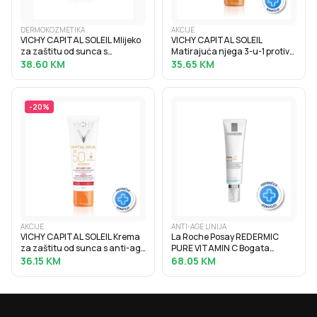
DERMOKOZMETIKA
AKCIJE
VICHY CAPITAL SOLEIL Mlijeko
VICHY CAPITAL SOLEIL
za zaštitu od sunca s
Matirajuća njega 3-u-1 protiv
hidratacijskom hijaluronskom
masnog sjaja SPF50+, 50 ml
38.60
KM
35.65
KM
kiselinom SPF30, 200 ml
-
20
%
AKCIJE
ANTI-AGE LINIJA
VICHY CAPITAL SOLEIL Krema
La Roche Posay REDERMIC
za zaštitu od sunca s anti-age
PURE VITAMIN C Bogata
efektom SPF50, 50 ml
krema za korekciju bora i
36.15
KM
68.05
KM
punoću suhe kože, 40 ml