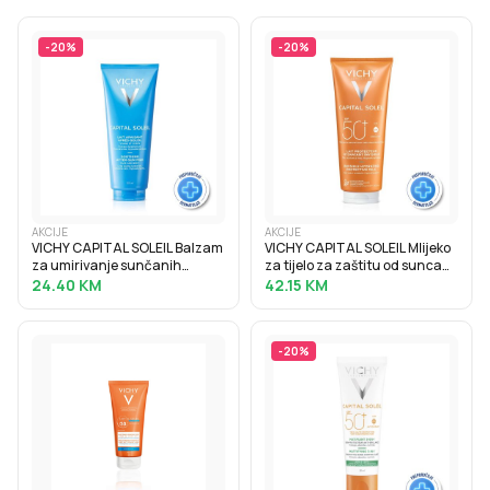
-
20
%
-
20
%
AKCIJE
AKCIJE
VICHY CAPITAL SOLEIL Balzam
VICHY CAPITAL SOLEIL Mlijeko
za umirivanje sunčanih
za tijelo za zaštitu od sunca
opeklina, 100 ml
SPF50+, obiteljsko pakiranje,
24.40
KM
42.15
KM
300 ml
-
20
%