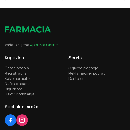
Vaša omiljena
Apoteka Online
Kupovina
Servisi
Česta pitanja
Sigurno plaćanje
Registracija
Reklamacije i povrat
Kako naručiti?
Dostava
Način plaćanja
Sigurnost
Uslovi korištenja
Socijalne mreže: