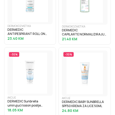
DERMOKOZMETIKA
DERMOKOZMETIKA
DERMEDIC
DERMEDIC
ANTIPESPIRANT ROLL ON
CAPILARTE NORMALIZIRAJUĆI
60ML
23.40
KM
ŠAMPON ZA KOSU
21.40
KM
-
30
%
-
30
%
AKCIJE
AKCIJE
DERMEDIC Sunbrella
DERMEDIC BABY SUNBRELLA
umirujući losion poslije
SPF50 KREMA ZA LICE 50ML
sunčanja
18.05
KM
24.80
KM