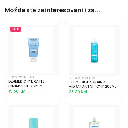
Možda ste zainteresovani i za...
-
35
%
DERMOKOZMETIKA
DERMOKOZMETIKA
DERMEDIC HYDRAIN 3
DERMEDIC HYDRAIN 3
ENZIMSKI PILING 50ML
HIDRATANTNI TONIK 200ML
19.50
KM
23.20
KM