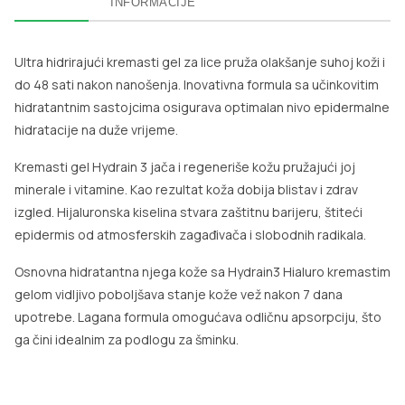
INFORMACIJE
Ultra hidrirajući kremasti gel za lice pruža olakšanje suhoj koži i
do 48 sati nakon nanošenja. Inovativna formula sa učinkovitim
hidratantnim sastojcima osigurava optimalan nivo epidermalne
hidratacije na duže vrijeme.
Kremasti gel Hydrain 3 jača i regeneriše kožu pružajući joj
minerale i vitamine. Kao rezultat koža dobija blistav i zdrav
izgled. Hijaluronska kiselina stvara zaštitnu barijeru, štiteći
epidermis od atmosferskih zagađivača i slobodnih radikala.
Osnovna hidratantna njega kože sa Hydrain3 Hialuro kremastim
gelom vidljivo poboljšava stanje kože vež nakon 7 dana
upotrebe. Lagana formula omogućava odličnu apsorpciju, što
ga čini idealnim za podlogu za šminku.