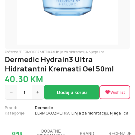
Početna
/
DERMOKOZMETIKA
/
Linija za hidrataciju
/
Njega lica
Dermedic Hydrain3 Ultra
Hidratantni Kremasti Gel 50ml
40.30
KM
−
1
+
Dodaj u korpu
Wishlist
Brand:
Dermedic
Kategorije:
DERMOKOZMETIKA
,
Linija za hidrataciju
,
Njega lica
DODATNE
OPIS
BRAND
RECENZIJE