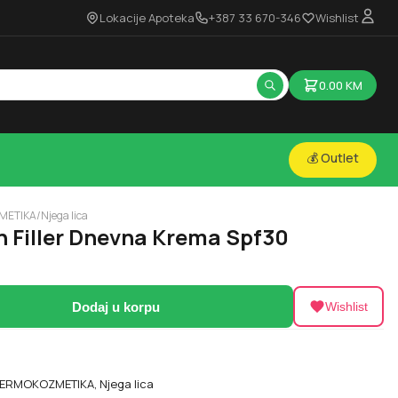
Lokacije Apoteka
+387 33 670-346
Wishlist
0.00
KM
💰 Outlet
METIKA
/
Njega lica
n Filler Dnevna Krema Spf30
Dodaj u korpu
Wishlist
ERMOKOZMETIKA
,
Njega lica