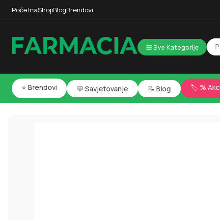
Početna
Shop
Blog
Brendovi
Sve Kategorije
⭐ Brendovi
🏷️ % Akc
💬 Savjetovanje
📝 Blog