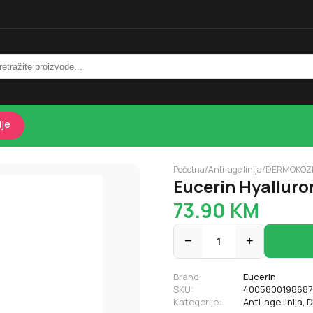
ije
Početna
/
Anti-age linija
/
DERMOKOZ
Eucerin Hyalluro
73.90
KM
−
1
+
Brand:
Eucerin
SKU:
4005800198687
Kategorije:
Anti-age linija
,
D