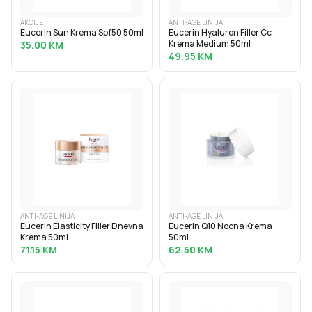
AKCIJE
ANTI-AGE LINIJA
Eucerin Sun Krema Spf50 50ml
Eucerin Hyaluron Filler Cc
Krema Medium 50ml
35.00
KM
49.95
KM
ANTI-AGE LINIJA
ANTI-AGE LINIJA
Eucerin Elasticity Filler Dnevna
Eucerin Q10 Nocna Krema
Krema 50ml
50ml
71.15
KM
62.50
KM