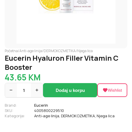
Početna
/
Anti-age linija
/
DERMOKOZMETIKA
/
Njega lica
Eucerin Hyaluron Filler Vitamin C
Booster
43.65
KM
−
1
+
Dodaj u korpu
Wishlist
Brand:
Eucerin
SKU:
4005800229510
Kategorije:
Anti-age linija
,
DERMOKOZMETIKA
,
Njega lica