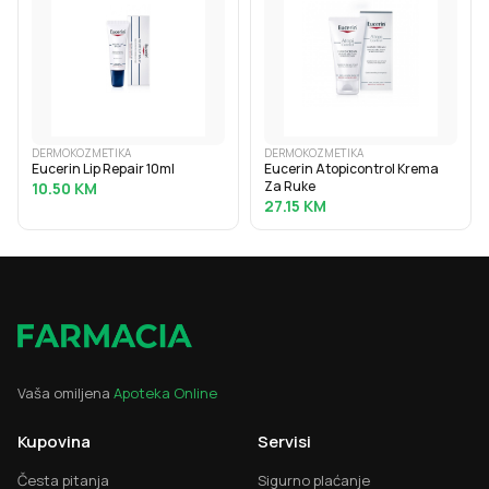
DERMOKOZMETIKA
DERMOKOZMETIKA
Eucerin Lip Repair 10ml
Eucerin Atopicontrol Krema
Za Ruke
10.50
KM
27.15
KM
Vaša omiljena
Apoteka Online
Kupovina
Servisi
Česta pitanja
Sigurno plaćanje